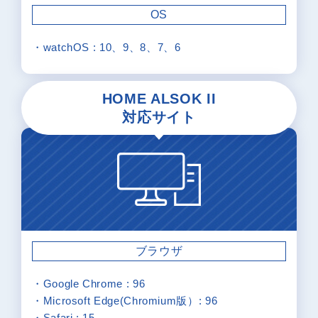
OS
・watchOS : 10、9、8、7、6
HOME ALSOK II
対応サイト
ブラウザ
・Google Chrome : 96
・Microsoft Edge(Chromium版）: 96
・Safari : 15