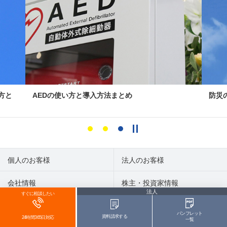
方と
AEDの使い方と導入方法まとめ
防災
個人のお客様
法人のお客様
会社情報
株主・投資家情報
法人
すぐに相談したい
サステナビリティ
採用情報
パンフレット
資料請求する
24時間365日対応
一覧