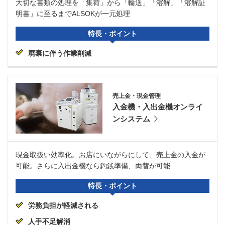
大切な書類の処理を「集荷」から「輸送」「溶解」「溶解証
明書」に至るまでALSOKが一元処理
特長・ポイント
廃棄に伴う作業削減
売上金・現金管理
入金機・入出金機オンライ
ンシステム
現金取扱い効率化。お店にいながらにして、売上金の入金が
可能。さらに入出金機なら釣銭準備、両替が可能
特長・ポイント
労務負担が軽減される
人手不足解消