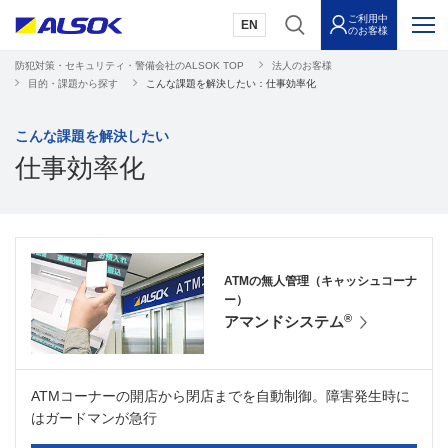
ご利用中
EN
のお客様
防犯対策・セキュリティ・警備会社のALSOK TOP
法人のお客様
目的・課題から探す
こんな課題を解決したい：仕事効率化
こんな課題を解決したい
仕事効率化
ATMの無人管理（キャッシュコーナ
ー）
®
アマンドシステム
ATMコーナーの開店から閉店までを自動制御。障害発生時に
はガードマンが急行