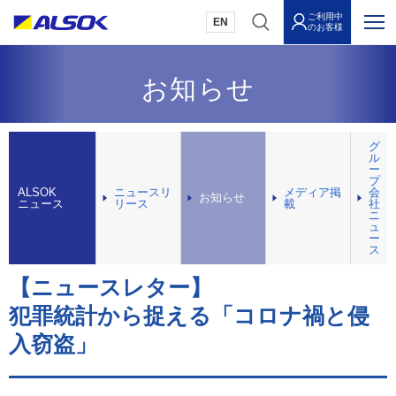
ご利用中
EN
のお客様
お知らせ
グ
ル
ー
プ
ALSOK
ニュースリ
メディア掲
会
お知らせ
ニュース
リース
載
社
ニ
ュ
ー
ス
【ニュースレター】
犯罪統計から捉える「コロナ禍と侵
入窃盗」