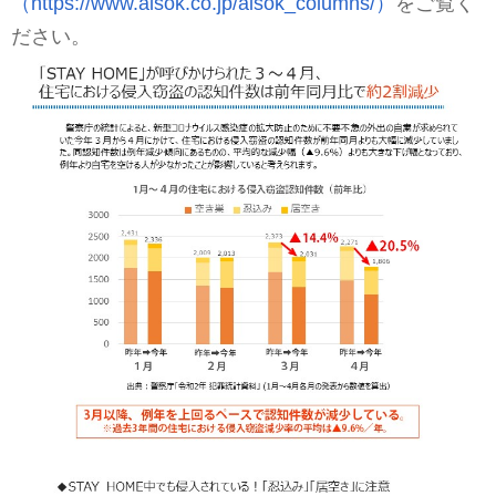
（https://www.alsok.co.jp/alsok_columns/）
をご覧く
ださい。