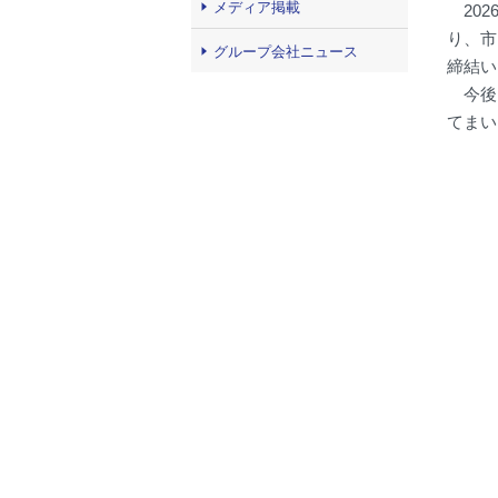
メディア掲載
20
り、市
グループ会社ニュース
締結い
今後
てまい