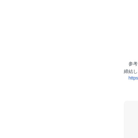
参考
締結し
http