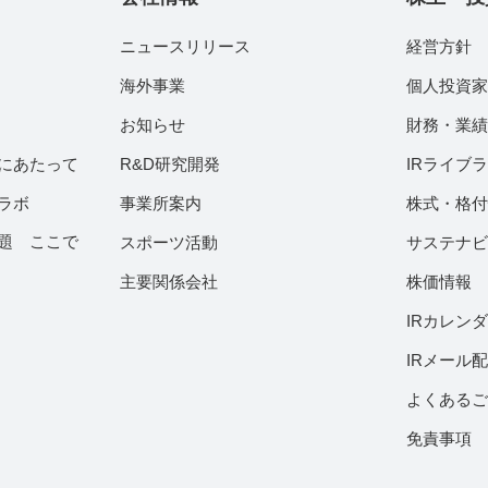
ニュースリリース
経営方針
海外事業
個人投資
お知らせ
財務・業
にあたって
R&D研究開発
IRライブ
ラボ
事業所案内
株式・格
題 ここで
スポーツ活動
サステナ
主要関係会社
株価情報
IRカレン
IRメール
よくある
免責事項