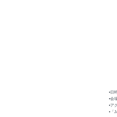
▪日
▪会
▪ア
▪「J