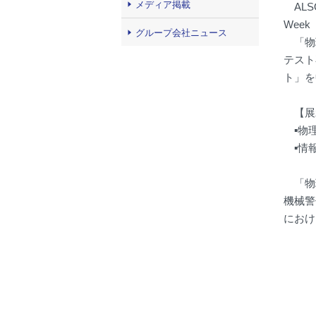
メディア掲載
AL
Wee
グループ会社ニュース
「物
テスト
ト」を
【展
▪物
▪情
「物
機械警
におけ