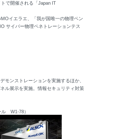
で開催される「Japan IT
GMOイエラエ、「我が国唯一の物理ペン
＆GMO サイバー物理ペネトレーションテス
。
たデモンストレーションを実施するほか、
パネル展示を実施。情報セキュリティ対策
ル W1-78）