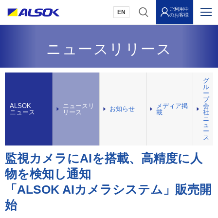
ご利用中
EN
のお客様
ニュースリリース
グ
ル
ー
プ
ALSOK
ニュースリ
メディア掲
会
お知らせ
ニュース
リース
載
社
ニ
ュ
ー
ス
監視カメラにAIを搭載、高精度に人
物を検知し通知
「ALSOK AIカメラシステム」販売開
始