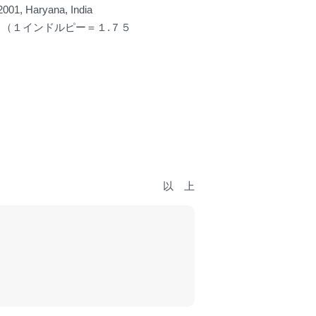
001, Haryana, India
 （１インドルピー＝１.７５
以 上