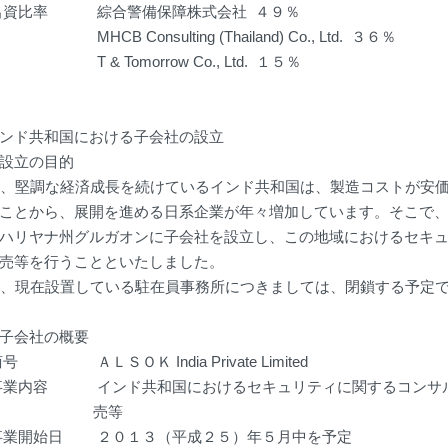
出資比率
綜合警備保障株式会社 ４９％
MHCB Consulting (Thailand) Co., Ltd. ３６％
T & Tomorrow Co., Ltd. １５％
ンド共和国における子会社の設立
設立の目的
堅調な経済成長を続けているインド共和国は、製造コストが安価
ことから、展開を進める日系企業が年々増加しています。そこで
ハリヤナ州グルガオンに子会社を設立し、この地域におけるセキ
売等を行うことといたしました。
、現在設置している駐在員事務所につきましては、閉鎖する予定
子会社の概要
商号
ＡＬＳＯＫ India Private Limited
事業内容
インド共和国におけるセキュリティに関するコンサ
売等
事業開始日
２０１３（平成２５）年５月中を予定