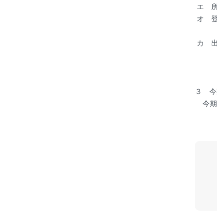
エ 
オ 
カ 
３ 今
今期