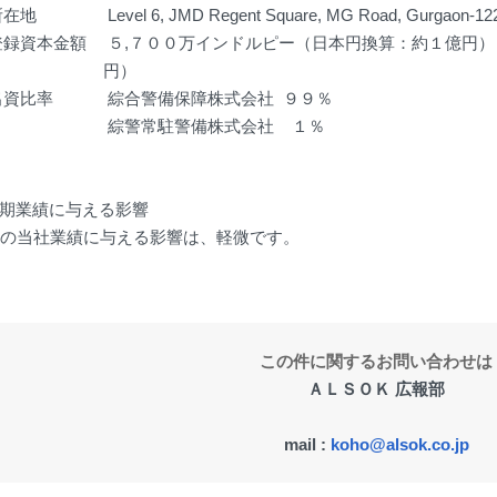
所在地
Level 6, JMD Regent Square, MG Road, Gurgaon-122
登録資本金額
５,７００万インドルピー（日本円換算：約１億円）
円）
出資比率
綜合警備保障株式会社 ９９％
綜警常駐警備株式会社 １％
期業績に与える影響
の当社業績に与える影響は、軽微です。
この件に関するお問い合わせは
ＡＬＳＯＫ 広報部
mail :
koho@alsok.co.jp