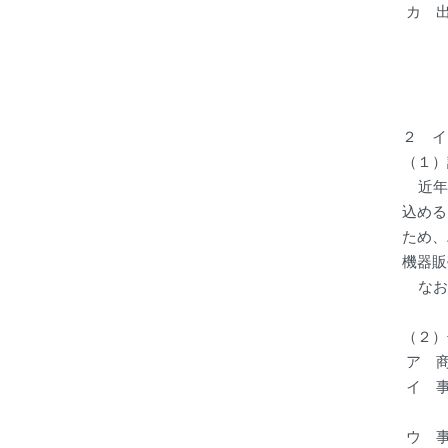
カ 
２ イ
（１）
近年、
込める
ため、
機器販
なお
（２）
ア 
イ 
ウ 