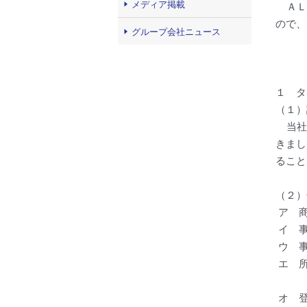
メディア掲載
ＡＬＳ
ので、
グループ会社ニュース
１ タ
（１）
当社は
きまし
ること
（２）
ア 
イ 
ウ 
エ 
オ 