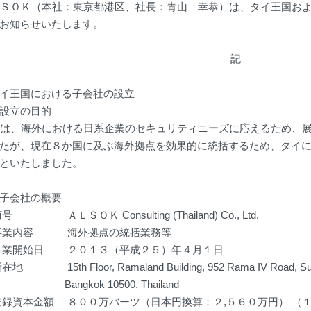
ＯＫ（本社：東京都港区、社長：青山 幸恭）は、タイ王国およ
お知らせいたします。
記
イ王国における子会社の設立
設立の目的
、海外における日系企業のセキュリティニーズに応えるため、展
たが、現在８か国に及ぶ海外拠点を効果的に統括するため、タイ
といたしました。
子会社の概要
商号
ＡＬＳＯＫ Consulting (Thailand) Co., Ltd.
事業内容
海外拠点の統括業務等
事業開始日
２０１３（平成２５）年４月１日
所在地
15th Floor, Ramaland Building, 952 Rama IV Road, S
Bangkok 10500, Thailand
登録資本金額
８００万バーツ（日本円換算：２,５６０万円） （１