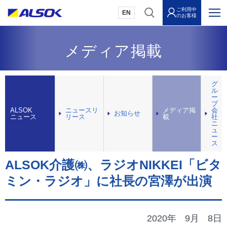
ご利用中
EN
のお客様
メディア掲載
グ
ル
ー
プ
ALSOK
ニュースリ
メディア掲
会
お知らせ
ニュース
リース
載
社
ニ
ュ
ー
ス
ALSOK介護㈱、ラジオNIKKEI「ビタ
ミン・ラジオ」に社長の宮澤が出演
2020年
9月
8日