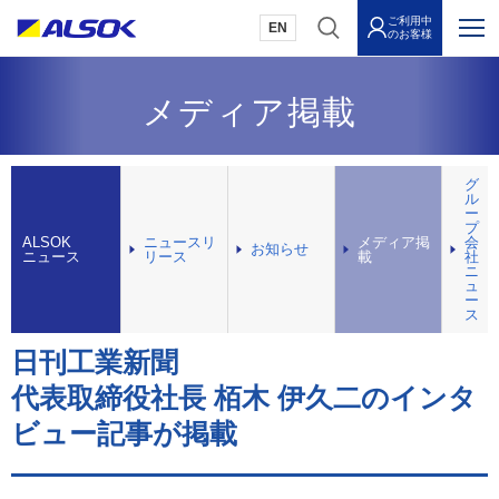
ご利用中
EN
のお客様
メディア掲載
グ
ル
ー
プ
ALSOK
ニュースリ
メディア掲
会
お知らせ
ニュース
リース
載
社
ニ
ュ
ー
ス
日刊工業新聞
代表取締役社長 栢木 伊久二のインタ
ビュー記事が掲載