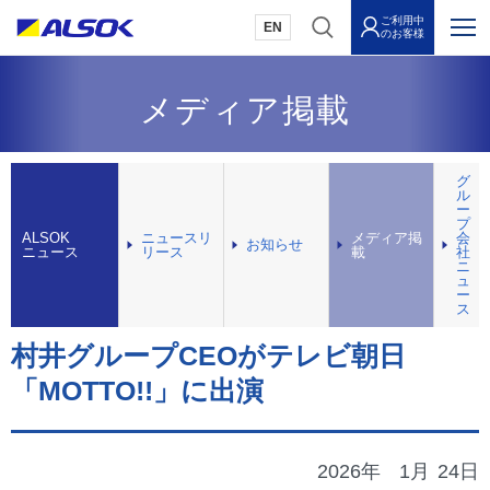
ご利用中
EN
のお客様
メディア掲載
グ
ル
ー
プ
ALSOK
ニュースリ
メディア掲
会
お知らせ
ニュース
リース
載
社
ニ
ュ
ー
ス
村井グループCEOがテレビ朝日
「MOTTO!!」に出演
2026年
1月
24日