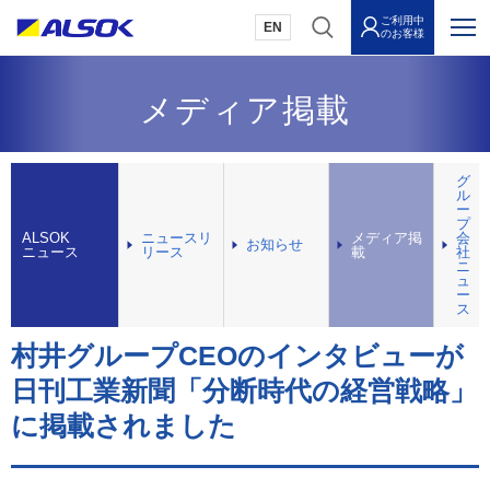
ご利用中
EN
のお客様
メディア掲載
グ
ル
ー
プ
ALSOK
ニュースリ
メディア掲
会
お知らせ
ニュース
リース
載
社
ニ
ュ
ー
ス
村井グループCEOのインタビューが
日刊工業新聞「分断時代の経営戦略」
に掲載されました