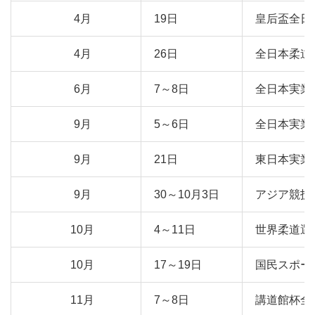
4月
19日
皇后盃全日
4月
26日
全日本柔道
6月
7～8日
全日本実業
9月
5～6日
全日本実業
9月
21日
東日本実業
9月
30～10月3日
アジア競技
10月
4～11日
世界柔道選
10月
17～19日
国民スポー
11月
7～8日
講道館杯全