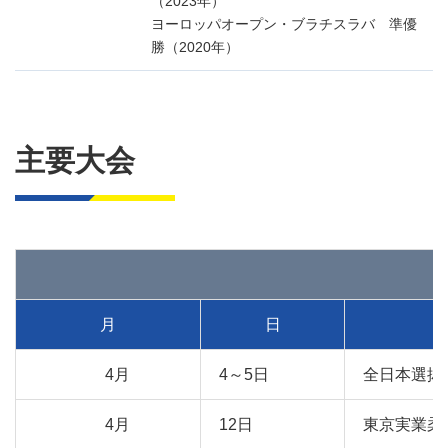
（2023年）
ヨーロッパオープン・ブラチスラバ 準優
勝（2020年）
主要大会
月
日
4月
4～5日
全日本選抜
4月
12日
東京実業柔