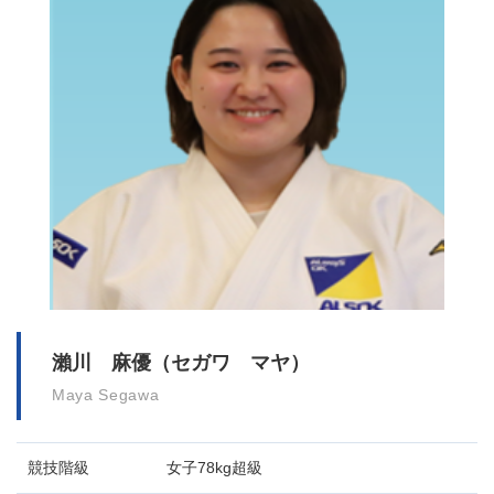
瀨川 麻優（セガワ マヤ）
Maya Segawa
競技階級
女子78kg超級