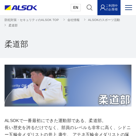
ご利用中
EN
のお客様
防犯対策・セキュリティのALSOK TOP
会社情報
ALSOKのスポーツ活動
柔道部
柔道部
ALSOKで一番最初にできた運動部である、柔道部。
長い歴史を誇るだけでなく、部員のレベルも非常に高く、シドニ
ー五輪金メダリストの井上 康生、 アテネ五輪金メダリストの塚