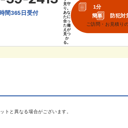
見守
1分
り。
時間365日受付
あな
簡単
防犯対
たに
合っ
ご訪問・お見積り
た備
えが
見つ
か
る。
レットと異なる場合がございます。