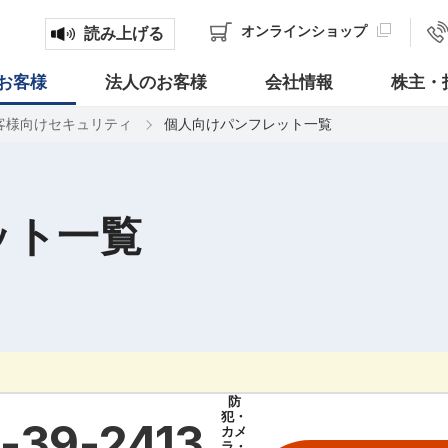
オンライン
ショップ
読み上げる
お客様
法人のお客様
会社情報
株主・
客様向けセキュリティ
個人向けパンフレット一覧
ット一覧
防
犯・
-39-2413
カメ
ラ・