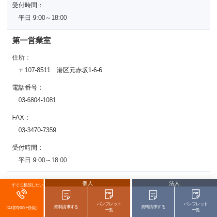
受付時間：
平日 9:00～18:00
第一営業室
住所：
〒107-8511 港区元赤坂1-6-6
電話番号：
03-6804-1081
FAX：
03-3470-7359
受付時間：
平日 9:00～18:00
第二営業室
個人
法人
すぐに相談したい
住所：
パンフレット
パンフレット
資料請求する
資料請求する
24時間365日対応
一覧
一覧
〒107-8511 港区元赤坂1-6-6