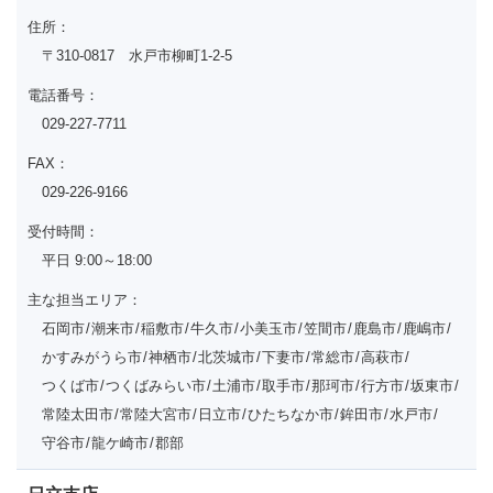
住所：
〒310-0817 水戸市柳町1-2-5
電話番号：
029-227-7711
FAX：
029-226-9166
受付時間：
平日 9:00～18:00
主な担当エリア：
石岡市
潮来市
稲敷市
牛久市
小美玉市
笠間市
鹿島市
鹿嶋市
かすみがうら市
神栖市
北茨城市
下妻市
常総市
高萩市
つくば市
つくばみらい市
土浦市
取手市
那珂市
行方市
坂東市
常陸太田市
常陸大宮市
日立市
ひたちなか市
鉾田市
水戸市
守谷市
龍ケ崎市
郡部