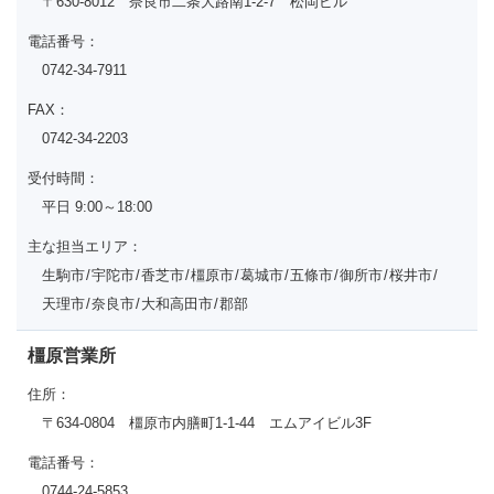
〒630-8012 奈良市二条大路南1-2-7 松岡ビル
電話番号：
0742-34-7911
FAX：
0742-34-2203
受付時間：
平日 9:00～18:00
主な担当エリア：
生駒市
宇陀市
香芝市
橿原市
葛城市
五條市
御所市
桜井市
天理市
奈良市
大和高田市
郡部
橿原営業所
住所：
〒634-0804 橿原市内膳町1-1-44 エムアイビル3F
電話番号：
0744-24-5853