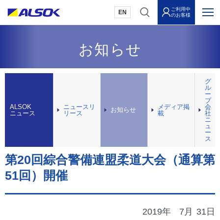
ご利用中
EN
のお客様
お知らせ
グ
ル
ー
プ
ALSOK
ニュースリ
メディア掲
会
お知らせ
ニュース
リース
載
社
ニ
ュ
ー
ス
第20回綜合警備連盟柔道大会（通算第
51回）開催
2019年
7月
31日