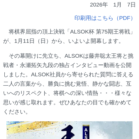
2026年
1月
7日
印刷用はこちら（PDF）
将棋界屈指の頂上決戦「ALSOK杯 第75期王将戦」
が、1月11日（日）から、いよいよ開幕します。
その幕開けに先立ち、ALSOKは藤井聡太王将と挑
戦者・永瀬拓矢九段の独占インタビュー動画を公開
しました。ALSOK社員から寄せられた質問に答える
二人の言葉から、勝負に挑む覚悟、静かな闘志、互
いへのリスペクト、将棋への深い情熱・・・様々な
思いが感じ取れます。ぜひあなたの目でも確かめて
ください。