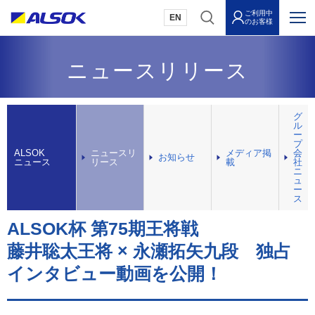
ご利用中
EN
のお客様
ニュースリリース
グ
ル
ー
プ
ALSOK
ニュースリ
メディア掲
会
お知らせ
ニュース
リース
載
社
ニ
ュ
ー
ス
ALSOK杯 第75期王将戦
藤井聡太王将 × 永瀬拓矢九段 独占
インタビュー動画を公開！