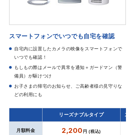
スマートフォンでいつでも自宅を確認
自宅内に設置したカメラの映像をスマートフォンで
いつでも確認！
もしもの際はメールで異常を通知＋ガードマン（警
備員）が駆けつけ
お子さまの帰宅のお知らせ、ご高齢者様の見守りな
どの利用にも
リーズナブルタイプ
スマ
2,200
月額料金
円 (税込)