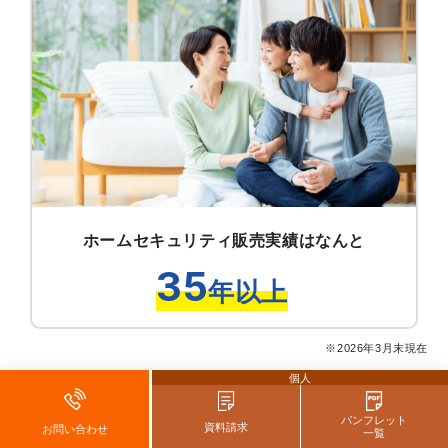
ホームセキュリティ販売実績はなんと
35
年以上
※2026年3月末現在
個人
個人のお客様
法人のお客様
パンフレット
資料請求
お問い合わせ
一覧
会社情報
株主・投資家情報