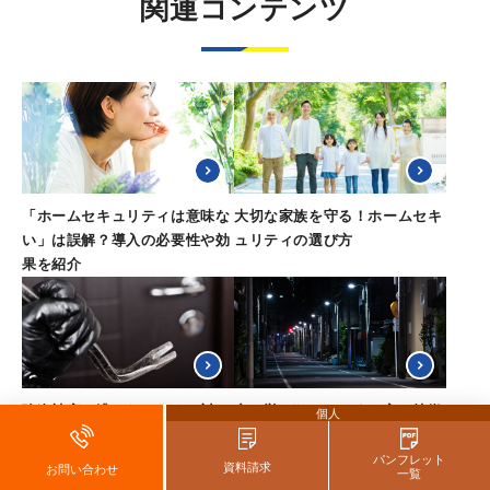
関連コンテンツ
「ホームセキュリティは意味な
大切な家族を守る！ホームセキ
い」は誤解？導入の必要性や効
ュリティの選び方
果を紹介
強盗被害に遭わないための対
空き巣に狙われやすい家の特徴
個人
策！広域強盗事件に見る手口と
と防犯対策のポイントを解説
狙われやすい家の特徴
パンフレット
資料請求
お問い合わせ
一覧