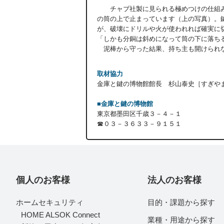
チャブ社製に見られる極めつけの仕組みが
の筒の上で止まっています（上の写真）。
が、破壊にドリルや火が使われれば確実に
「しかも分銅は斜めになって筒の下に落ち
泥棒から守った結果、持ち主も開けられな
取材協力
金庫と鍵の博物館館長 杉山泰史［すぎや
■金庫と鍵の博物館
東京都墨田区千歳３－４－１
☎０３－３６３３－９１５１
個人のお客様
法人のお客様
ホームセキュリティ
目的・課題から探す
HOME ALSOK Connect
業種・用途から探す