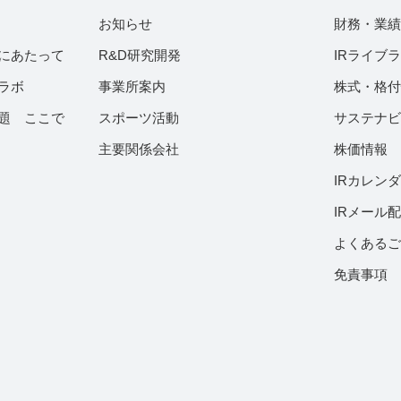
お知らせ
財務・業
にあたって
R&D研究開発
IRライブ
ラボ
事業所案内
株式・格
題 ここで
スポーツ活動
サステナ
主要関係会社
株価情報
IRカレン
IRメール
よくある
免責事項