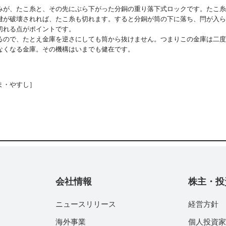
、たこ糸と、その先にぶら下がった分銅の重り落下式ロックです。たこ糸
鍵が破壊されれば、たこ糸も切れます。すると分銅が筒の下に落ち、閂が入ら
切れる点がポイントです。
るので、たとえ金庫を逆さにしても筒から抜けません。つまりこの金庫は二度
くなる金庫。その機構はいまでも健在です。
ま・やすし］
会社情報
株主・投
ニュースリリース
経営方針
海外事業
個人投資