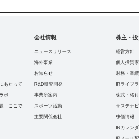
会社情報
株主・投
ニュースリリース
経営方針
海外事業
個人投資
お知らせ
財務・業
にあたって
R&D研究開発
IRライブ
ラボ
事業所案内
株式・格
題 ここで
スポーツ活動
サステナ
主要関係会社
株価情報
IRカレン
IRメール