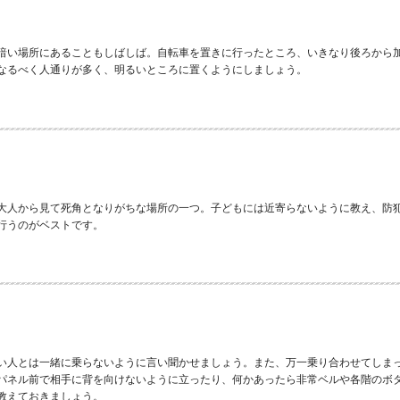
暗い場所にあることもしばしば。自転車を置きに行ったところ、いきなり後ろから
なるべく人通りが多く、明るいところに置くようにしましょう。
大人から見て死角となりがちな場所の一つ。子どもには近寄らないように教え、防
行うのがベストです。
い人とは一緒に乗らないように言い聞かせましょう。また、万一乗り合わせてしま
パネル前で相手に背を向けないように立ったり、何かあったら非常ベルや各階のボ
教えておきましょう。