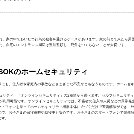
れ、家の中でわいせつ行為の被害を受けるケースがあります。家の前まで来たら周
た、自宅のエントランス周辺は整理整頓し、死角をつくらないことが大切です。
SOKのホームセキュリティ
際にも、侵入者や家庭内の事故などさまざまな不安がともなうものです。ホームセ
キュリティ」「オンラインセキュリティ」の2種類から選べます。セルフセキュリテ
けが利用可能です。オンラインセキュリティでは、不審者の侵入や火災などの異常発生
ートフォンを持ってホームセキュリティ機器本体に近づくだけで警備解除ができ、
ので、お子さまの留守番時や就寝中も安心です。お子さまのスマートフォンで警備
ます。