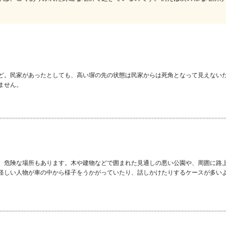
ど。民家があったとしても、高い塀の先の状態は民家からは死角となって見えない
ません。
、危険な場所もあります。木や建物などで囲まれた見通しの悪い公園や、周囲に路
怪しい人物が車の中から様子をうかがっていたり、話しかけたりするケースが多い