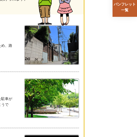
パンフレット
一覧
ため、路
上駐車が
ようで