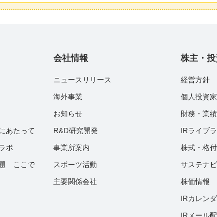
会社情報
株主・投
ニュースリリース
経営方針
海外事業
個人投資
お知らせ
財務・業
にあたって
R&D研究開発
IRライブ
ラボ
事業所案内
株式・格
題 ここで
スポーツ活動
サステナ
主要関係会社
株価情報
IRカレン
IRメール