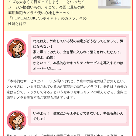
イズも大きくて目立ってしまう……といったイ
メージが根強いもの。そこで、今回は最新の家
庭用防犯カメラの使い心地をチェック！
「HOME ALSOKアルボｅｙｅ」のカメラ、その
性能とは!?
ねえねえ、外出している間の自宅がどうなってるかって、気
にならない？
家に帰ってみたら、空き巣に入られて荒らされてたなんて、
恐怖よ、恐怖！
かといって、本格的なセキュリティサービスを導入するのは
オーバーだし……。
「本格的なサービスはハードルが高いけれど、外出中の自宅の様子は知りたい」
という方に、いま注目されているのが家庭用の防犯カメラです。最近は「自分の
家は自分でチェックして守る」というセルフセキュリティの考え方から、室内に
防犯カメラを設置するご家庭も増えています。
いやよっ！ 借家だから工事とかできないし。料金も高いん
でしょ！