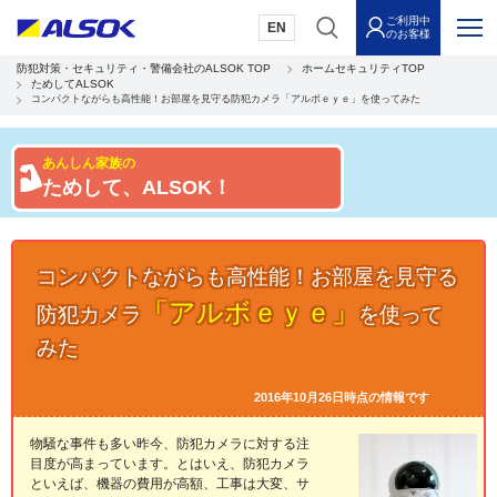
ご利用中
EN
のお客様
防犯対策・セキュリティ・警備会社のALSOK TOP
ホームセキュリティTOP
ためしてALSOK
コンパクトながらも高性能！お部屋を見守る防犯カメラ「アルボｅｙｅ」を使ってみた
あんしん家族の
ためして、ALSOK！
コンパクトながらも高性能！お部屋を見守る
「アルボｅｙｅ」
防犯カメラ
を使って
みた
2016年10月26日時点の情報です
物騒な事件も多い昨今、防犯カメラに対する注
目度が高まっています。とはいえ、防犯カメラ
といえば、機器の費用が高額、工事は大変、サ