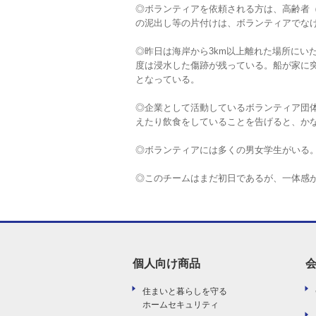
◎ボランティアを依頼される方は、高齢者
の泥出し等の片付けは、ボランティアでな
◎昨日は海岸から3km以上離れた場所にい
度は浸水した傷跡が残っている。船が家に
となっている。
◎企業として活動しているボランティア団
えたり飲食をしていることを告げると、か
◎ボランティアには多くの男女学生がいる。
◎このチームはまだ初日であるが、一体感
個人向け商品
住まいと暮らしを守る
ホームセキュリティ