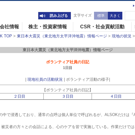
文字サイズ
読み上げる
標準
大きく
会社情報
株主・投資家情報
CSR・社会貢献活動
 TOP
>
東日本大震災（東北地方太平洋沖地震）情報ページ
>
現地の状況
東日本大震災（東北地方太平洋沖地震）情報ページ
ボランティア社員の日記
1日目
|
現地社員の活動状況
| ボランティア活動の様子|
【ボランティア社員の日記】
２日目
３日目
４日目
の中で浸透しており、通常の点呼は個人単位で呼ばれるが、ALSOKだけは『
、被災者の方々との会話による、心のケアを皆で実施している。作業だけでは