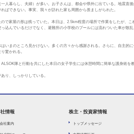
（一人暮らし、夫婦）が多い。お子さんは、都会や県外に出ている。地震直後
ければできない。事実、我々が訪れた家も周囲から羨ましがられた。
たので家屋の形は残っていた。本日は、2.5km程度の場所で作業をしたが、こ
突っ込んでいるだけでなく、避難所の小学校のプールには流れついた車が散乱
体はいまのところ見かけない。多くの方々から感謝される。さらに、自主的に
なり驚かれる。
ALSOK隊と行動を共にした本日の女子学生には休憩時間に簡単な護身術を
があり、しっかりしている。
会社情報
株主・投資家情報
会社案内
トップメッセージ