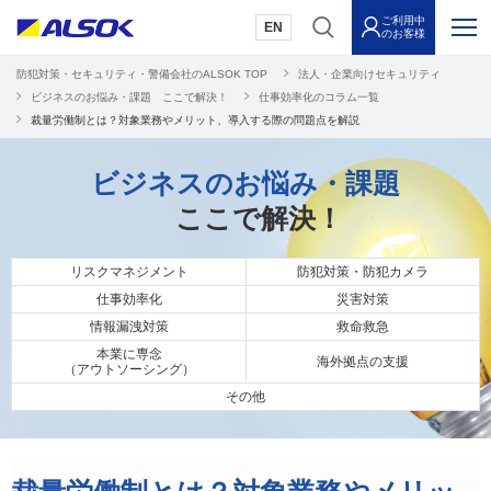
ご利用中
EN
のお客様
防犯対策・セキュリティ・警備会社のALSOK TOP
法人・企業向けセキュリティ
ビジネスのお悩み・課題 ここで解決！
仕事効率化のコラム一覧
裁量労働制とは？対象業務やメリット、導入する際の問題点を解説
ビジネスのお悩み・課題
ここで解決！
リスクマネジメント
防犯対策・防犯カメラ
仕事効率化
災害対策
情報漏洩対策
救命救急
本業に専念
海外拠点の支援
（アウトソーシング）
その他