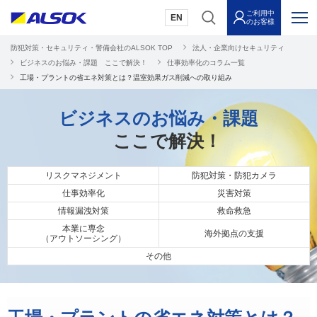
ご利用中
EN
のお客様
防犯対策・セキュリティ・警備会社のALSOK TOP
法人・企業向けセキュリティ
ビジネスのお悩み・課題 ここで解決！
仕事効率化のコラム一覧
工場・プラントの省エネ対策とは？温室効果ガス削減への取り組み
ビジネスのお悩み・課題
ここで解決！
リスクマネジメント
防犯対策・防犯カメラ
仕事効率化
災害対策
情報漏洩対策
救命救急
本業に専念
海外拠点の支援
（アウトソーシング）
その他