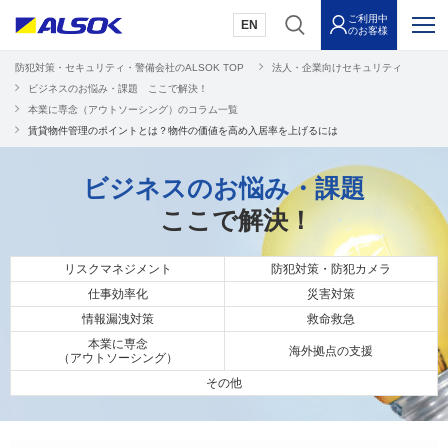
ご利用中
EN
のお客様
防犯対策・セキュリティ・警備会社のALSOK TOP
法人・企業向けセキュリティ
ビジネスのお悩み・課題 ここで解決！
本業に専念（アウトソーシング）のコラム一覧
賃貸物件管理のポイントとは？物件の価値を高め入居率を上げるには
ビジネスのお悩み・課題
ここで解決！
リスクマネジメント
防犯対策・防犯カメラ
仕事効率化
災害対策
情報漏洩対策
救命救急
本業に専念
海外拠点の支援
（アウトソーシング）
その他