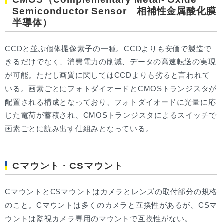
Semiconductor Sensor 相補性金属酸化膜
半導体）
CCDと並ぶ個体撮像素子の一種。CCDよりも安価で製造で
きるだけでなく、消費電力の削減、データの高速転送の実現
が可能。ただし画質に関してはCCDよりも劣ると言われて
いる。画素ごとにフォトダイオードとCMOSトランジスタが
配置される構成となっており、フォトダイオードに光量に応
じた電荷が蓄積され、CMOSトランジスタによるスイッチで
画素ごとに読み出す仕組みとなっている。
Cマウント・CSマウント
CマウントとCSマウントはカメラとレンズの取付部分の規格
のこと。Cマウントは多くのカメラと互換性があるが、CSマ
ウントは監視カメラ専用のマウントで互換性がない。