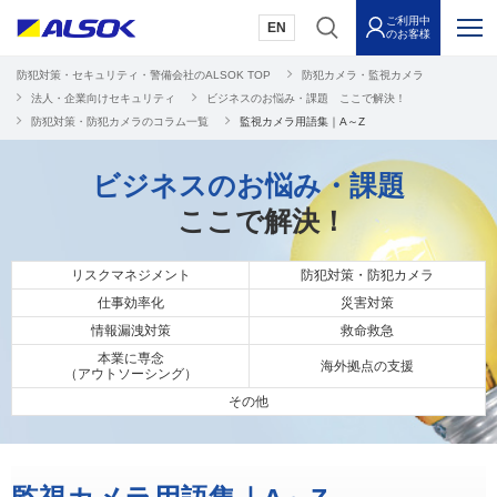
ご利用中
EN
のお客様
防犯対策・セキュリティ・警備会社のALSOK TOP
防犯カメラ・監視カメラ
法人・企業向けセキュリティ
ビジネスのお悩み・課題 ここで解決！
防犯対策・防犯カメラのコラム一覧
監視カメラ用語集｜A～Z
ビジネスのお悩み・課題
ここで解決！
リスクマネジメント
防犯対策・防犯カメラ
仕事効率化
災害対策
情報漏洩対策
救命救急
本業に専念
海外拠点の支援
（アウトソーシング）
その他