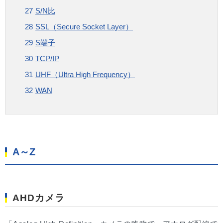
S/N比
SSL（Secure Socket Layer）
S端子
TCP/IP
UHF（Ultra High Frequency）
WAN
A～Z
AHDカメラ