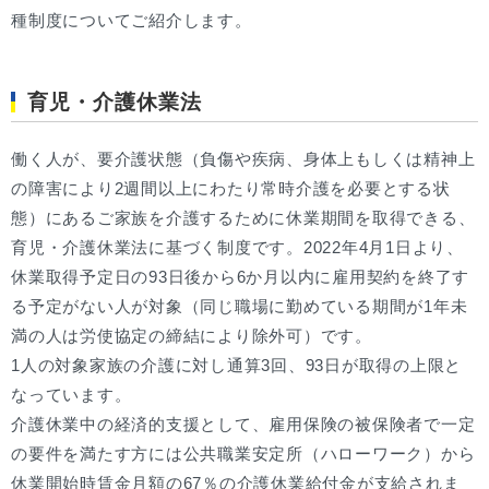
種制度についてご紹介します。
育児・介護休業法
働く人が、要介護状態（負傷や疾病、身体上もしくは精神上
の障害により2週間以上にわたり常時介護を必要とする状
態）にあるご家族を介護するために休業期間を取得できる、
育児・介護休業法に基づく制度です。2022年4月1日より、
休業取得予定日の93日後から6か月以内に雇用契約を終了す
る予定がない人が対象（同じ職場に勤めている期間が1年未
満の人は労使協定の締結により除外可）です。
1人の対象家族の介護に対し通算3回、93日が取得の上限と
なっています。
介護休業中の経済的支援として、雇用保険の被保険者で一定
の要件を満たす方には公共職業安定所（ハローワーク）から
休業開始時賃金月額の67％の介護休業給付金が支給されま