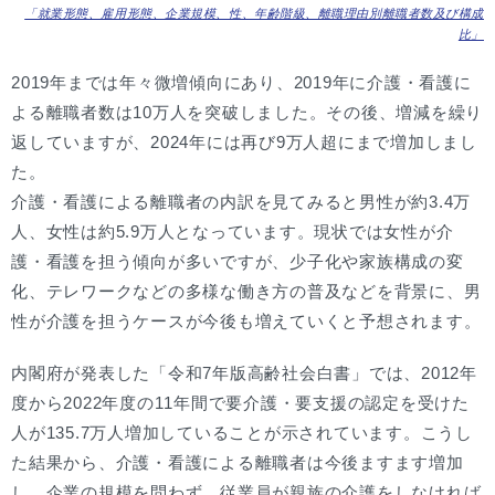
「就業形態、雇用形態、企業規模、性、年齢階級、離職理由別離職者数及び構成
比」
2019年までは年々微増傾向にあり、2019年に介護・看護に
よる離職者数は10万人を突破しました。その後、増減を繰り
返していますが、2024年には再び9万人超にまで増加しまし
た。
介護・看護による離職者の内訳を見てみると男性が約3.4万
人、女性は約5.9万人となっています。現状では女性が介
護・看護を担う傾向が多いですが、少子化や家族構成の変
化、テレワークなどの多様な働き方の普及などを背景に、男
性が介護を担うケースが今後も増えていくと予想されます。
内閣府が発表した「令和7年版高齢社会白書」では、2012年
度から2022年度の11年間で要介護・要支援の認定を受けた
人が135.7万人増加していることが示されています。こうし
た結果から、介護・看護による離職者は今後ますます増加
し、企業の規模を問わず、従業員が親族の介護をしなければ