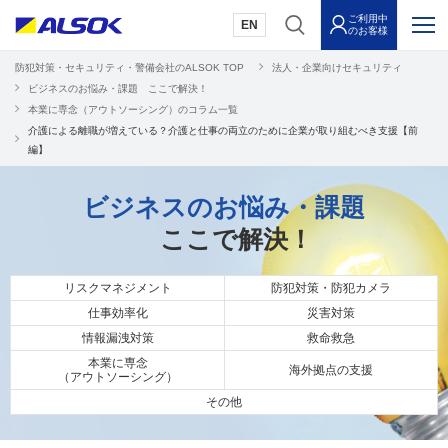
ご利用中
EN
のお客様
防犯対策・セキュリティ・警備会社のALSOK TOP
法人・企業向けセキュリティ
ビジネスのお悩み・課題 ここで解決！
本業に専念（アウトソーシング）のコラム一覧
介護による離職が増えている？介護と仕事の両立のために企業が取り組むべき支援【前
編】
ビジネスのお悩み・課題
ここで解決！
リスクマネジメント
防犯対策・防犯カメラ
仕事効率化
災害対策
情報漏洩対策
救命救急
本業に専念
海外拠点の支援
（アウトソーシング）
その他