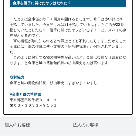
金庫を勝手に開けたヤツはだれだ？
たとえば金庫係が毎日１回扉を開けるとします。昨日は赤い針は20
を指していました。今日開ければ21を指しているはず。ところが22を
指していたとしたら？ 勝手に開けたヤツがいるぞ！ と、スパイの存
在がわかるのです。
軍の情報が敵に知られると作戦上とても不利になります。だからこの
金庫には、軍の作戦に使う文書の「暗号解読表」が保管されていまし
た。
「このように保管する物の機密性が高いほど、金庫は複雑な仕組みにな
ります」と金庫と鍵の博物館館長の杉山泰史さんは言います。
取材協力
金庫と鍵の博物館館長 杉山泰史［すぎやま・やすし］
■金庫と鍵の博物館
東京都墨田区千歳３－４－１
☎０３－３６３３－９１５１
個人のお客様
法人のお客様