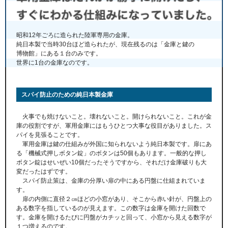
昭和12年ごろに造られた陸軍専用の金庫。
純日本製で当時30台ほど造られたが、現在残るのは「金庫と鍵の
博物館」にある１台のみです。
世界に1台の金庫なのです。
スパイ防止のための純日本製金庫
火事でも焼けないこと。壊れないこと。開けられないこと。これが金
庫の役割ですが、軍用金庫にはもうひとつ大事な役目がありました。ス
パイを見張ることです。
軍用金庫は鍵の仕組みが外国に知られないよう純日本製です。扉にあ
る「機械式押しボタン錠」のボタンは50個もあります。一般的な押し
ボタン錠はせいぜい10個だったそうですから、それだけ金庫破りも大
変だったはずです。
スパイ防止策は、金庫の分厚い扉の中にある円盤に仕組まれていま
す。
扉の内側に直径２㎝ほどの小窓があり、そこから赤い針が、円盤上の
ある数字を指しているのが見えます。この数字は金庫を開けた回数で
す。金庫を開けるたびに円盤がカチッと回って、小窓から見える数字が
１つ増えるのです。