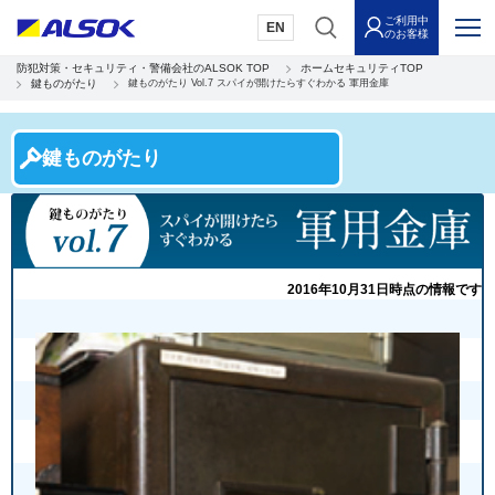
ご利用中
EN
のお客様
防犯対策・セキュリティ・警備会社のALSOK TOP
ホームセキュリティTOP
鍵ものがたり
鍵ものがたり Vol.7 スパイが開けたらすぐわかる 軍用金庫
鍵ものがたり
2016年10月31日時点の情報です