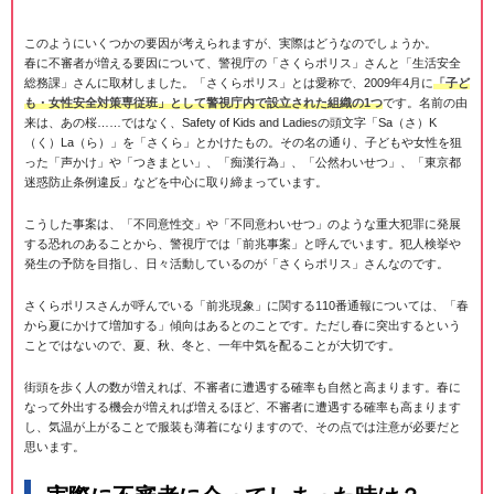
このようにいくつかの要因が考えられますが、実際はどうなのでしょうか。
春に不審者が増える要因について、警視庁の「さくらポリス」さんと「生活安全
総務課」さんに取材しました。「さくらポリス」とは愛称で、2009年4月に
「子ど
も・女性安全対策専従班」として警視庁内で設立された組織の1つ
です。名前の由
来は、あの桜……ではなく、Safety of Kids and Ladiesの頭文字「Sa（さ）K
（く）La（ら）」を「さくら」とかけたもの。その名の通り、子どもや女性を狙
った「声かけ」や「つきまとい」、「痴漢行為」、「公然わいせつ」、「東京都
迷惑防止条例違反」などを中心に取り締まっています。
こうした事案は、「不同意性交」や「不同意わいせつ」のような重大犯罪に発展
する恐れのあることから、警視庁では「前兆事案」と呼んでいます。犯人検挙や
発生の予防を目指し、日々活動しているのが「さくらポリス」さんなのです。
さくらポリスさんが呼んでいる「前兆現象」に関する110番通報については、「春
から夏にかけて増加する」傾向はあるとのことです。ただし春に突出するという
ことではないので、夏、秋、冬と、一年中気を配ることが大切です。
街頭を歩く人の数が増えれば、不審者に遭遇する確率も自然と高まります。春に
なって外出する機会が増えれば増えるほど、不審者に遭遇する確率も高まります
し、気温が上がることで服装も薄着になりますので、その点では注意が必要だと
思います。