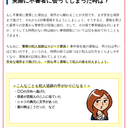
実際に不審者に会ってしまった時は？
もし不審者に遭遇した場合は、相手から離れることが大切です。まず安全な場所
まで逃げて、それから110番通報するようにしましょう。そうすると、通報を受け
た最寄りの交番から警察官が現場に急行。そして、その場で事実確認を行います
が、どうしても時間がない時は細かい事情聴取については日を改めて行うことも
できます。
ちなみに、
警察の犯人追跡はスピード勝負！
事件発生後の通報は、早ければ早い
ほど良いのです。というのも、時間が経てば経つほど犯人は行方をくらましやす
くなり、通報者の記憶も薄れてしまうため。
安全な場所まで逃げたら、一刻も早く通報して犯人の姿を伝えましょう。
＜こんなことも犯人追跡の手がかりになる！＞
・◯◯の方向へ逃げた
・容姿が芸能人の△△に似ていた
・シャツの胸元に文字があった
・服の柄はこうだった など