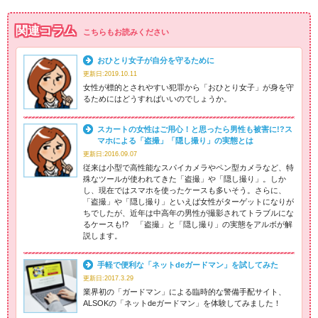
関連コラム
こちらもお読みください
おひとり女子が自分を守るために
更新日:2019.10.11
女性が標的とされやすい犯罪から「おひとり女子」が身を守
るためにはどうすればいいのでしょうか。
スカートの女性はご用心！と思ったら男性も被害に!?ス
マホによる「盗撮」「隠し撮り」の実態とは
更新日:2016.09.07
従来は小型で高性能なスパイカメラやペン型カメラなど、特
殊なツールが使われてきた「盗撮」や「隠し撮り」。しか
し、現在ではスマホを使ったケースも多いそう。さらに、
「盗撮」や「隠し撮り」といえば女性がターゲットになりが
ちでしたが、近年は中高年の男性が撮影されてトラブルにな
るケースも!? 「盗撮」と「隠し撮り」の実態をアルボが解
説します。
手軽で便利な「ネットdeガードマン」を試してみた
更新日:2017.3.29
業界初の「ガードマン」による臨時的な警備手配サイト、
ALSOKの「ネットdeガードマン」を体験してみました！