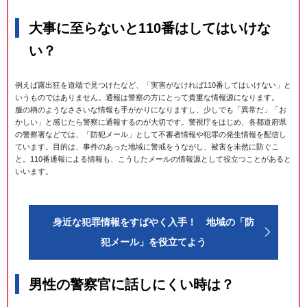
大事に至らないと110番はしてはいけな
い？
例えば露出狂を道端で見つけたなど、「実害がなければ110番してはいけない」と
いうものではありません。通報は警察の方にとって貴重な情報源になります。
服の柄のようなささいな情報も手がかりになりますし、少しでも「異常だ」「お
かしい」と感じたら警察に通報するのが大切です。警視庁をはじめ、各都道府県
の警察署などでは、「防犯メール」として不審者情報や犯罪の発生情報を配信し
ています。目的は、事件のあった地域に警戒をうながし、被害を未然に防ぐこ
と。110番通報による情報も、こうしたメールの情報源として役立つことがあると
いいます。
身近な犯罪情報をすばやく入手！ 地域の「防
犯メール」を役立てよう
男性の警察官に話しにくい時は？