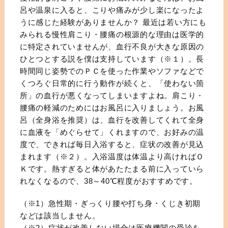
呂や温泉に入ると、こりや痛みが少し楽になったよ
うに感じた経験がありませんか？ 最近は若い方にも
みられる慢性肩こり・腰痛の根源的な理由は医学的
に特定されていませんが、血行不良が大きな原因の
ひとつとする説を僕は支持しています（※１）。長
時間同じ姿勢でのＰＣを使った作業やソファなどで
くつろぐ日常的に行う動作が続くと、「使わない箇
所」の血行が悪くなってしまいますよね。肩こり・
腰痛の軽減のためにはお風呂に入りましょう。お風
呂（全身浴を推奨）は、血行を改善してくれて全身
に血液を「めぐらせて」くれますので、お好みの温
度で、できれば毎日入浴すると、症状の改善が見込
まれます（※２）。入浴温度は体温より高ければＯ
Ｋです。熱すぎると体があたたまる前に入っていら
れなくなるので、38～40℃程度がおすすめです。
（※1）急性期・ぎっくり腰や打ち身・くじき初期
などは該当しません。
（※2）症状が改善しない場合は医療機関の受診を