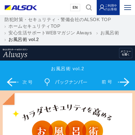
ご利用中
EN
のお客様
防犯対策・セキュリティ・警備会社のALSOK TOP
ホームセキュリティTOP
安心生活サポートWEBマガジン Always
お風呂術
お風呂術 vol.2
お風呂術 vol.2