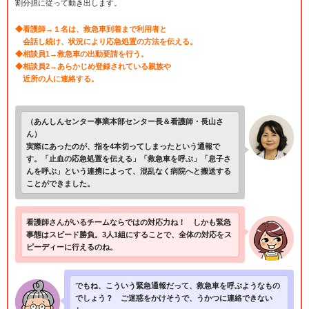
割分担に従って動き出します。
◆看護師→１名は、救急車到着まで利用者と
会話し続け、状況により応急処置の方法を伝える。
◆相談員1→救急車の出動要請を行う。
◆相談員2→あらかじめ登録されている親族や
近所の人に連絡する。
（あんしんセンター事業本部センター長＆看護師・長山さ
ん）
実際にあったのが、指を4本切ってしまったという通報で
す。「止血の応急処置を伝える」「救急車を呼ぶ」「息子さ
んを呼ぶ」という連携によって、混乱なく病院へと搬送する
ことができました。
看護師さんがいるチームならではの対応力ね！ しかも緊急
事態はスピード勝負。3人1組にすることで、全体の対応をス
ピーディーに行えるのね。
でもね、こういう緊急通報だって、救急車を呼ぶようなもの
でしょう？ ご迷惑をかけそうで、うかつに連絡できない