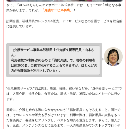
さて、「ALSOKあんしんケアサポート株式会社」には、もう一つの主軸となる事
業があります。それが、
「介護サービス事業」
！
訪問介護、福祉用具のレンタル&販売、デイサービスなどの介護サービスを総合的
に提供しています。
（介護サービス事業本部部長 主任介護支援専門員・山本さ
ん）
利用者数の7割を占めるのは「訪問介護」で、現在の利用者
は約2000名。自費で利用することもできますが、ほとんどの
方が介護保険を利用されています。
“生活援護サービス”では調理、洗濯、掃除、買い物などを、“身体介護サービス”で
は、入浴介助、排泄介助、食事介助、清拭・洗髪、通院の介助などを中心に行い
ます。
同時に、介護を始める際に欠かせないのが「福祉用具」をそろえること。同社で
は、そのレンタルや販売も手がけています。利用の際は、福祉用具の資格をもっ
た相談員が、要望をヒアリングし、ベストな用具を選定します。さらに、搬入か
ら、設置、メンテナンスなどに至るまで、一人の相談員がワンストップで行うそ