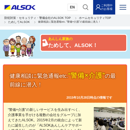
ご利用中
EN
のお客様
防犯対策・セキュリティ・警備会社のALSOK TOP
ホームセキュリティTOP
ためしてALSOK
健康相談に緊急通報etc.“警備×介護”の最前線に潜入！
あんしん家族の
ためして、ALSOK！
“警備×介護”
健康相談に緊急通報etc.
の最
前線に潜入！
2015年10月28日時点の情報です
“警備×介護”の新しいサービスを生み出すべく、
介護事業を手がける複数の会社をグループに加
えてきたALSOK。2015年2月の統合によって新
たに誕生したのが「ALSOKあんしんケアサポー