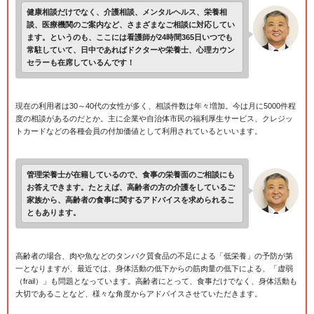
健康相談だけでなく、介護相談、メンタルヘルス、栄養相
談、医療機関のご案内など、さまざまなご相談に対応してい
ます。というのも、ここには看護師が24時間365日いつでも
常駐していて、日中であればドクターや栄養士、心理カウン
セラーも在席しているんです！
現在の利用者は30～40代の女性が多く、相談件数は年々増加。今は月に5000件程
度の相談があるのだとか。主に企業や自治体市民の福利厚生サービス、クレジッ
トカードなどの各種会員の付加価値として利用されているといいます。
管理栄養士が在籍しているので、食事の栄養面のご相談にも
お答えできます。たとえば、高齢者の方の介護をしているご
家族から、高齢者の食事に関するアドバイスを求められるこ
ともあります。
高齢者の場合、肉や魚などのタンパク質食品の不足による「低栄養」の予防が第
一となりますが、最近では、身体活動の低下からの筋肉量の低下による、「虚弱
（frail）」も問題となっています。高齢者にとって、食事だけでなく、身体活動も
大切であることなど、様々な角度からアドバイスさせていただきます。