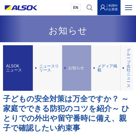
ご利用中
EN
のお客様
お知らせ
グ
ル
ー
プ
ALSOK
ニュースリ
メディア掲
会
お知らせ
ニュース
リース
載
社
ニ
ュ
ー
ス
子どもの安全対策は万全ですか？ ～
家庭でできる防犯のコツを紹介～ ひ
とりでの外出や留守番時に備え、親
子で確認したい約束事