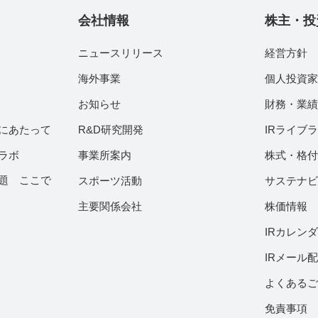
会社情報
株主・投
ニュースリリース
経営方針
海外事業
個人投資
お知らせ
財務・業
にあたって
R&D研究開発
IRライブ
ラボ
事業所案内
株式・格
題 ここで
スポーツ活動
サステナ
主要関係会社
株価情報
IRカレン
IRメール
よくある
免責事項