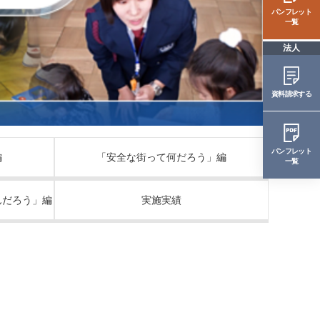
パンフレット
一覧
法人
資料請求する
パンフレット
編
「安全な街って何だろう」編
一覧
んだろう」編
実施実績