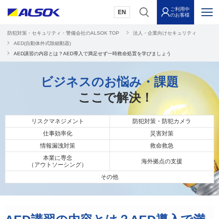
ご利用中
EN
のお客様
防犯対策・セキュリティ・警備会社のALSOK TOP
法人・企業向けセキュリティ
AED(自動体外式除細動器)
AED講習の内容とは？AED導入で満足せず一時救命処置を学びましょう
ビジネスのお悩み・課題
ここで解決！
リスクマネジメント
防犯対策・防犯カメラ
仕事効率化
災害対策
情報漏洩対策
救命救急
本業に専念
海外拠点の支援
（アウトソーシング）
その他