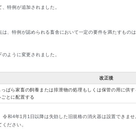
て、特例が追加されました。
点は、特例が認められる畜舎において一定の要件を満たすもの
下のように変更されました。
改正後
もっぱら家畜の飼養または排泄物の処理もしくは保管の用に供す
ルごとに配置する
、令和4年1月1日以降は失効した旧規格の消火器は設置できま
てください。