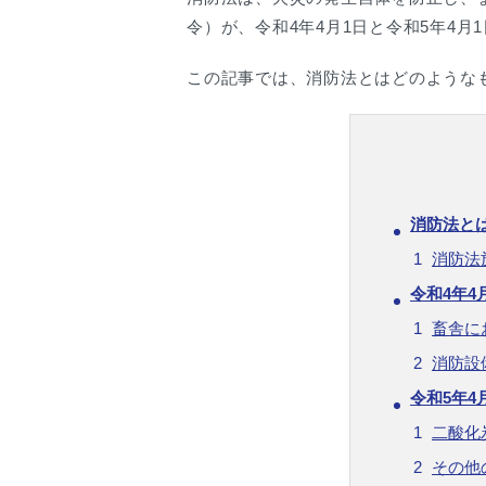
令）が、令和4年4月1日と令和5年4月
この記事では、消防法とはどのような
消防法と
消防法
令和4年
畜舎に
消防設
令和5年
二酸化
その他