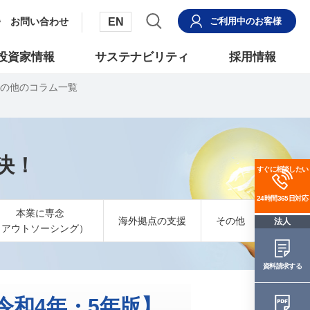
EN
お問い合わせ
ご利用中
のお客様
投資家情報
サステナビリティ
採用情報
の他のコラム一覧
決！
すぐに相談したい
24時間365日対応
本業に専念
海外拠点の支援
その他
法人
（アウトソーシング）
資料請求する
和4年・5年版】