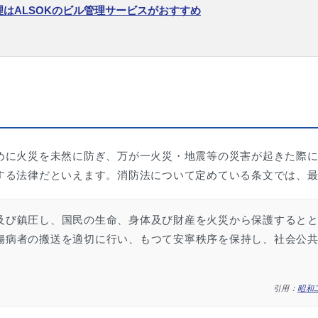
理はALSOKのビル管理サービスがおすすめ
めに火災を未然に防ぎ、万が一火災・地震等の災害が起きた際
する法律だといえます。消防法について定めている条文では、
及び鎮圧し、国民の生命、身体及び財産を火災から保護すると
傷病者の搬送を適切に行い、もつて安寧秩序を保持し、社会公
引用：
昭和