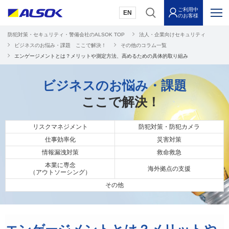
ご利用中
EN
のお客様
防犯対策・セキュリティ・警備会社のALSOK TOP
法人・企業向けセキュリティ
ビジネスのお悩み・課題 ここで解決！
その他のコラム一覧
エンゲージメントとは？メリットや測定方法、高めるための具体的取り組み
ビジネスのお悩み・課題
ここで解決！
リスクマネジメント
防犯対策・防犯カメラ
仕事効率化
災害対策
情報漏洩対策
救命救急
本業に専念
海外拠点の支援
（アウトソーシング）
その他