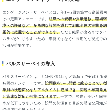
エンゲージメントサーベイとは、年1～2回実施する従業員向
けの定期アンケートです。
組織への愛着や貢献意欲、職場環
境への評価など、多角的な設問を通じて組織全体の実態を網
羅的に把握することができます。
ただし結果が出るまでタイ
ムラグが生じやすいため、単発ではなく中長期的な視点での
活用が重要です。
パルスサーベイの導入
パルスサーベイとは、月1回や週1回など高頻度で実施する短
時間のアンケートです。
設問数を3～5問程に絞ることで、従
業員の状態変化をリアルタイムに把握でき、問題の早期発見
と迅速な対応が可能になります。
一方で、頻度が高いと回答
率が低下しやすいため、設問の簡潔さと目的の明確な周知が
継続運用の鍵となります。