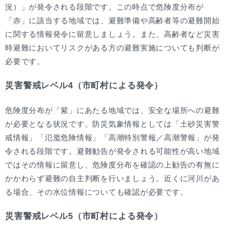
況）」が発令される段階です。この時点で危険度分布が
「赤」に該当する地域では、避難準備や高齢者等の避難開始
に関する情報発令に留意しましょう。また、高齢者など災害
時避難においてリスクがある方の避難実施についても判断が
必要です。
災害警戒レベル4（市町村による発令）
危険度分布が「紫」にあたる地域では、安全な場所への避難
が必要となる状況です。防災気象情報としては「土砂災害警
戒情報」「氾濫危険情報」「高潮特別警報／高潮警報」が発
令される段階です。避難勧告が発令される可能性が高い地域
ではその情報に留意し、危険度分布を確認の上勧告の有無に
かかわらず避難の自主判断を行いましょう。近くに河川があ
る場合、その水位情報についても確認が必要です。
災害警戒レベル5（市町村による発令）