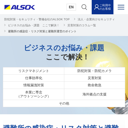
ご利用中
EN
のお客様
防犯対策・セキュリティ・警備会社のALSOK TOP
法人・企業向けセキュリティ
ビジネスのお悩み・課題 ここで解決！
災害対策のコラム一覧
避難所の感染症・リスク対策と避難所運営のポイント
ビジネスのお悩み・課題
ここで解決！
リスクマネジメント
防犯対策・防犯カメラ
仕事効率化
災害対策
情報漏洩対策
救命救急
本業に専念
海外拠点の支援
（アウトソーシング）
その他