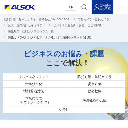
ご利用中
EN
のお客様
防犯対策・セキュリティ・警備会社のALSOK TOP
防犯カメラ・監視カメラ
法人・企業向けセキュリティ
ビジネスのお悩み・課題 ここで解決！
防犯対策・防犯カメラのコラム一覧
防犯カメラのレンタルとリースの違いは？費用やメリットを比較
ビジネスのお悩み・課題
ここで解決！
リスクマネジメント
防犯対策・防犯カメラ
仕事効率化
災害対策
情報漏洩対策
救命救急
本業に専念
海外拠点の支援
（アウトソーシング）
その他