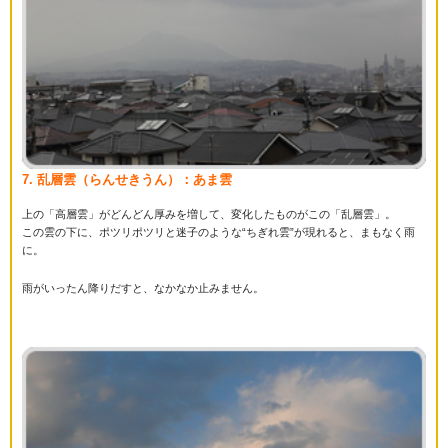
7. 乱層雲（らんせきうん）：あま雲
上の「高層雲」がどんどん厚みを増して、変化したものがこの「乱層雲」。
この雲の下に、ポツリポツリと迷子のような“ちぎれ雲”が現れると、まもなく雨
に。
雨がいったん降りだすと、なかなか止みません。