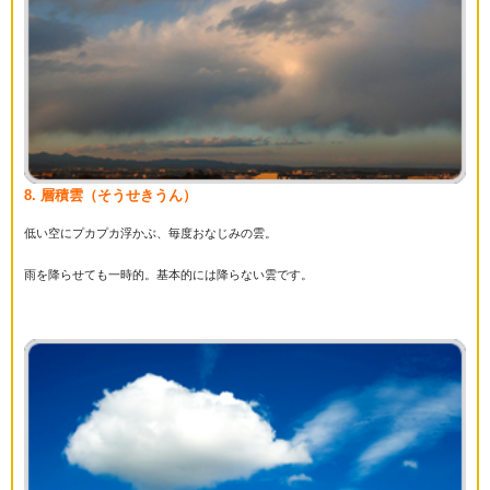
8. 層積雲（そうせきうん）
低い空にプカプカ浮かぶ、毎度おなじみの雲。
雨を降らせても一時的。基本的には降らない雲です。