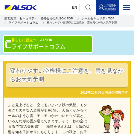
ご利用中
EN
のお客様
防犯対策・セキュリティ・警備会社のALSOK TOP
ホームセキュリティTOP
ライフサポートコラム
変わりやすい空模様にご注意を。雲を見ながらお天気予測
暮らしに役立つ
ALSOK
ライフサポートコラム
変わりやすい空模様にご注意を。雲を見なが
らお天気予測
2015年10月07日時点の情報です
ふと見上げると、空にもいよいよ秋の気配。モク
モクと大きな入道雲が姿を消し、天高くかかるベ
ールのような雲、モコモコかわいいヒツジ雲と、
いろんな形の雲が増えてきます。そう、秋の空は
まるで“雲の美術館”！ 種類を覚えれば、大気の状
態を知る手掛かりにもなります。この秋は、お子