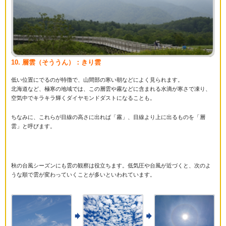
10. 層雲（そううん）：きり雲
低い位置にでるのが特徴で、山間部の寒い朝などによく見られます。
北海道など、極寒の地域では、この層雲や霧などに含まれる水滴が寒さで凍り、
空気中でキラキラ輝くダイヤモンドダストになることも。
ちなみに、これらが目線の高さに出れば「霧」、目線より上に出るものを「層
雲」と呼びます。
秋の台風シーズンにも雲の観察は役立ちます。低気圧や台風が近づくと、次のよ
うな順で雲が変わっていくことが多いといわれています。