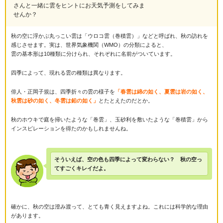
さんと一緒に雲をヒントにお天気予測をしてみま
せんか？
秋の空に浮かぶ丸っこい雲は「ウロコ雲（巻積雲）」などと呼ばれ、秋の訪れを
感じさせます。実は、世界気象機関（WMO）の分類によると、
雲の基本形は10種類に分けられ、それぞれに名前がついています。
四季によって、現れる雲の種類は異なります。
俳人・正岡子規は、四季折々の雲の様子を
「春雲は綿の如く、夏雲は岩の如く、
秋雲は砂の如く、冬雲は鉛の如く」
とたとえたのだとか。
秋のホウキで庭を掃いたような「巻雲」、玉砂利を敷いたような「巻積雲」から
インスピレーションを得たのかもしれませんね。
そういえば、空の色も四季によって変わらない？ 秋の空っ
てすごくキレイだよ。
確かに、秋の空は澄み渡って、とても青く見えますよね。これには科学的な理由
があります。