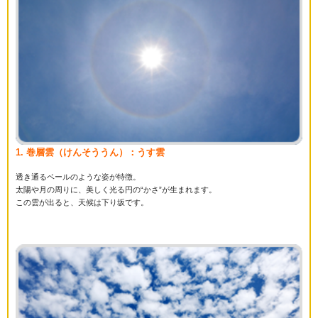
1. 巻層雲（けんそううん）：うす雲
透き通るベールのような姿が特徴。
太陽や月の周りに、美しく光る円の“かさ”が生まれます。
この雲が出ると、天候は下り坂です。