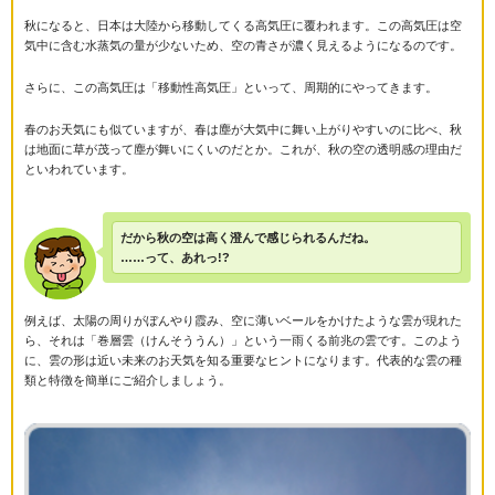
秋になると、日本は大陸から移動してくる高気圧に覆われます。この高気圧は空
気中に含む水蒸気の量が少ないため、空の青さが濃く見えるようになるのです。
さらに、この高気圧は「移動性高気圧」といって、周期的にやってきます。
春のお天気にも似ていますが、春は塵が大気中に舞い上がりやすいのに比べ、秋
は地面に草が茂って塵が舞いにくいのだとか。これが、秋の空の透明感の理由だ
といわれています。
だから秋の空は高く澄んで感じられるんだね。
……って、あれっ!?
例えば、太陽の周りがぼんやり霞み、空に薄いベールをかけたような雲が現れた
ら、それは「巻層雲（けんそううん）」という一雨くる前兆の雲です。このよう
に、雲の形は近い未来のお天気を知る重要なヒントになります。代表的な雲の種
類と特徴を簡単にご紹介しましょう。