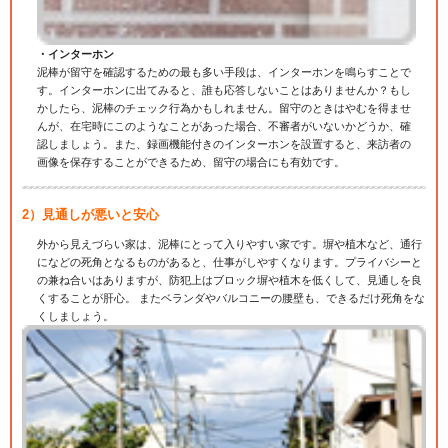
・インターホン
泥棒が留守を確認するための最も多い手段は、インターホンを鳴らすことで
す。インターホンに出てみると、誰も応答しないことはありませんか？もし
かしたら、泥棒のチェック行為かもしれません。留守のときはやむを得ませ
んが、在宅時にこのようなことがあった場合、不審者がいないかどうか、確
認しましょう。また、録画機能付きのインターホンを設置すると、来訪者の
画像を保存することができるため、留守の場合にも有効です。
2）見通しが悪いと安心
外から見えづらい家は、泥棒にとって入りやすい家です。塀や植木など、通行
になどの死角となるものがあると、仕事がしやすくなります。プライバシーと
の兼ね合いはありますが、防犯上はブロック塀や植木を低くして、見通しを良
くすることが肝心。 またベランダやバルコニーの腰壁も、できるだけ死角をな
くしましょう。