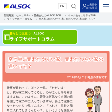
ご利用中
EN
のお客様
防犯対策・セキュリティ・警備会社のALSOK TOP
ホームセキュリティTOP
ライフサポートコラム
空き巣に狙われやすい家、狙われづらい家の違いって？
暮らしに役立つ
ALSOK
ライフサポートコラム
空き巣に狙われやすい家、狙われづらい家の
違いって？
2012年10月01日時点の情報です
仕事が終わって、ほっと一息。「ただいま～」
と、我が家に戻ってくると、心がほっと落ち着き
ますよね。このように、普段は何気なく玄関の扉
を開けて家の中に入っていますが、あえて泥棒に
なったつもりで見てみると、「あれ？ 意外と簡
単に入れてしまうんじゃ？」というような発見が