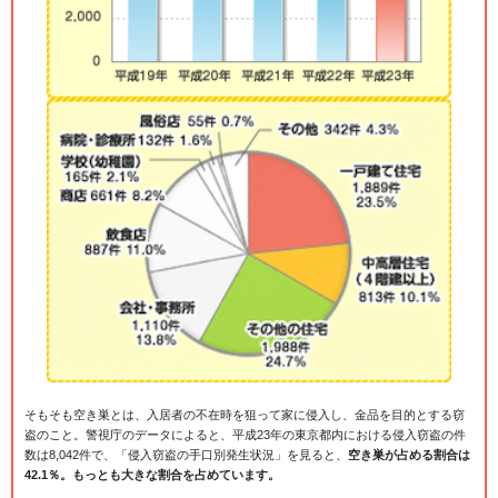
そもそも空き巣とは、入居者の不在時を狙って家に侵入し、金品を目的とする窃
盗のこと。警視庁のデータによると、平成23年の東京都内における侵入窃盗の件
数は8,042件で、「侵入窃盗の手口別発生状況」を見ると、
空き巣が占める割合は
42.1％。もっとも大きな割合を占めています。