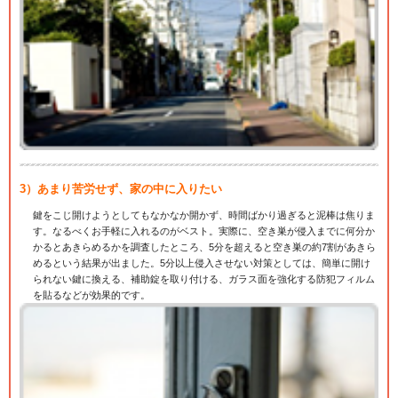
3）あまり苦労せず、家の中に入りたい
鍵をこじ開けようとしてもなかなか開かず、時間ばかり過ぎると泥棒は焦りま
す。なるべくお手軽に入れるのがベスト。実際に、空き巣が侵入までに何分か
かるとあきらめるかを調査したところ、5分を超えると空き巣の約7割があきら
めるという結果が出ました。5分以上侵入させない対策としては、簡単に開け
られない鍵に換える、補助錠を取り付ける、ガラス面を強化する防犯フィルム
を貼るなどが効果的です。