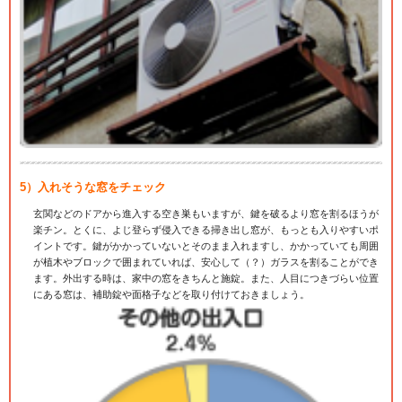
5）入れそうな窓をチェック
玄関などのドアから進入する空き巣もいますが、鍵を破るより窓を割るほうが
楽チン。とくに、よじ登らず侵入できる掃き出し窓が、もっとも入りやすいポ
イントです。鍵がかかっていないとそのまま入れますし、かかっていても周囲
が植木やブロックで囲まれていれば、安心して（？）ガラスを割ることができ
ます。外出する時は、家中の窓をきちんと施錠。また、人目につきづらい位置
にある窓は、補助錠や面格子などを取り付けておきましょう。