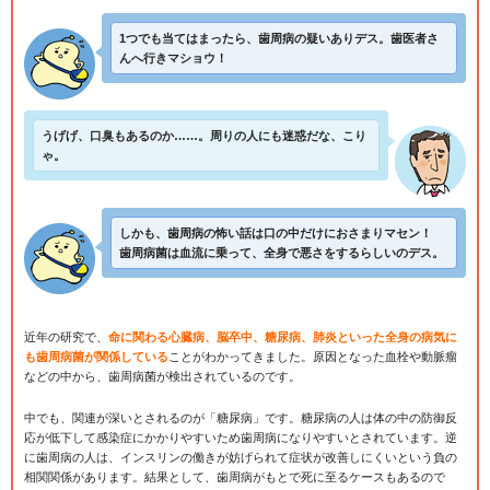
1つでも当てはまったら、歯周病の疑いありデス。歯医者さ
んへ行きマショウ！
うげげ、口臭もあるのか……。周りの人にも迷惑だな、こり
ゃ。
しかも、歯周病の怖い話は口の中だけにおさまりマセン！
歯周病菌は血流に乗って、全身で悪さをするらしいのデス。
近年の研究で、
命に関わる心臓病、脳卒中、糖尿病、肺炎といった全身の病気に
も歯周病菌が関係している
ことがわかってきました。原因となった血栓や動脈瘤
などの中から、歯周病菌が検出されているのです。
中でも、関連が深いとされるのが「糖尿病」です。糖尿病の人は体の中の防御反
応が低下して感染症にかかりやすいため歯周病になりやすいとされています。逆
に歯周病の人は、インスリンの働きが妨げられて症状が改善しにくいという負の
相関関係があります。結果として、歯周病がもとで死に至るケースもあるので