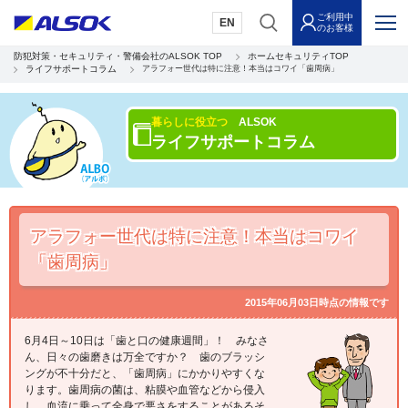
ご利用中
EN
のお客様
防犯対策・セキュリティ・警備会社のALSOK TOP
ホームセキュリティTOP
ライフサポートコラム
アラフォー世代は特に注意！本当はコワイ「歯周病」
暮らしに役立つ
ALSOK
ライフサポートコラム
アラフォー世代は特に注意！本当はコワイ
「歯周病」
2015年06月03日時点の情報です
6月4日～10日は「歯と口の健康週間」！ みなさ
ん、日々の歯磨きは万全ですか？ 歯のブラッシ
ングが不十分だと、「歯周病」にかかりやすくな
ります。歯周病の菌は、粘膜や血管などから侵入
し、血流に乗って全身で悪さをすることがあるそ