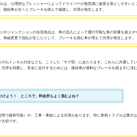
ルは、心理的なプレッシャーによってドライバーが無意識に速度を落としやすいと
、後続車が次々とブレーキを踏んで減速し、渋滞が発生します。
ジやジャンクションの合流地点は、車の流入によって通行可能な車の容量を超えや
、車線変更で混乱が生じたりして、ブレーキを踏む車が増えて渋滞が発生します。
の小仏トンネル付近なども、こうした「サグ部」にあたります。これらに共通して
。渋滞を回避し、安全に走行するためには、後続車が過剰なブレーキを踏まずに済
つけよう！ ところで、料金所もよく混むよね？
の利用で緩和可能）や、工事・事故による渋滞があります。特に車両トラブルは重大
が大切です。