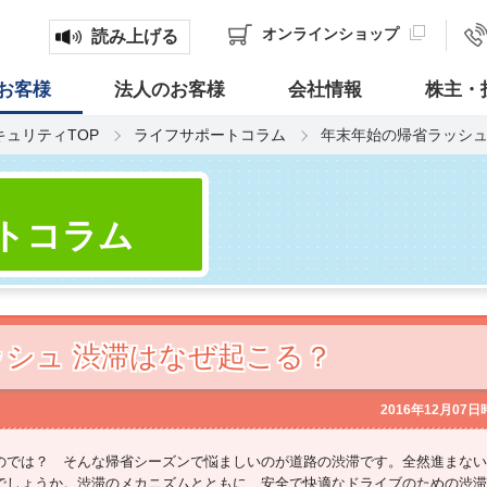
オンライン
ショップ
読み上げる
お客様
法人のお客様
会社情報
株主・
キュリティTOP
ライフサポートコラム
年末年始の帰省ラッシュ
トコラム
シュ 渋滞はなぜ起こる？
2016年12月07
のでは？ そんな帰省シーズンで悩ましいのが道路の渋滞です。全然進まない
でしょうか。渋滞のメカニズムとともに、安全で快適なドライブのための渋滞