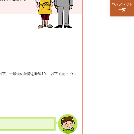
パンフレット
一覧
下、一般道の渋滞を時速10km以下で走ってい