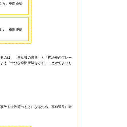
ころ。車間距離
すく、車間距離
いるのは、「無意識の減速」と「後続車のブレー
むよう「十分な車間距離をとる」ことが何よりも
な事故や大渋滞のもとになるため、高速道路に乗