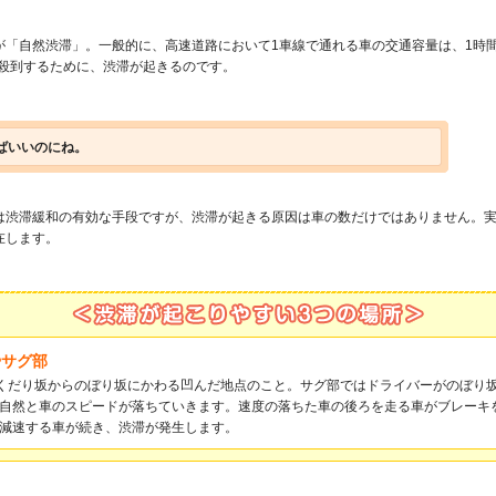
「自然渋滞」。一般的に、高速道路において1車線で通れる車の交通容量は、1時間
が殺到するために、渋滞が起きるのです。
ばいいのにね。
は渋滞緩和の有効な手段ですが、渋滞が起きる原因は車の数だけではありません。
在します。
やサグ部
、くだり坂からのぼり坂にかわる凹んだ地点のこと。サグ部ではドライバーがのぼり
自然と車のスピードが落ちていきます。速度の落ちた車の後ろを走る車がブレーキ
減速する車が続き、渋滞が発生します。