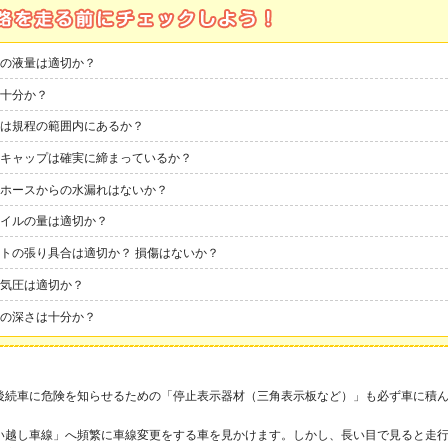
の液量は適切か？
十分か？
は規程の範囲内にあるか？
キャップは確実に締まっているか？
ホースからの水漏れはないか？
イルの量は適切か？
トの張り具合は適切か？ 損傷はないか？
気圧は適切か？
の深さは十分か？
後続車に危険を知らせるための「停止表示器材（三角表示板など）」も必ず車に積
い越し車線」へ頻繁に車線変更をする車を見かけます。しかし、長い目で見ると走