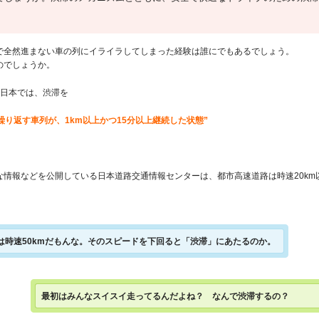
で全然進まない車の列にイライラしてしまった経験は誰にでもあるでしょう。
のでしょうか。
西日本では、渋滞を
繰り返す車列が、1km以上かつ15分以上継続した状態”
情報などを公開している日本道路交通情報センターは、都市高速道路は時速20km以
は時速50kmだもんな。そのスピードを下回ると「渋滞」にあたるのか。
最初はみんなスイスイ走ってるんだよね？ なんで渋滞するの？