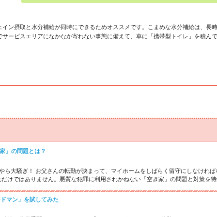
ェイン摂取と水分補給が同時にできるためオススメです。こまめな水分補給は、長
でサービスエリアになかなか寄れない事態に備えて、車に「携帯型トイレ」を積ん
家」の問題とは？
何やら大騒ぎ！ お父さんの転勤が決まって、マイホームをしばらく留守にしなけれ
れだけではありません。悪質な犯罪に利用されかねない「空き家」の問題と対策を特
ードマン」を試してみた