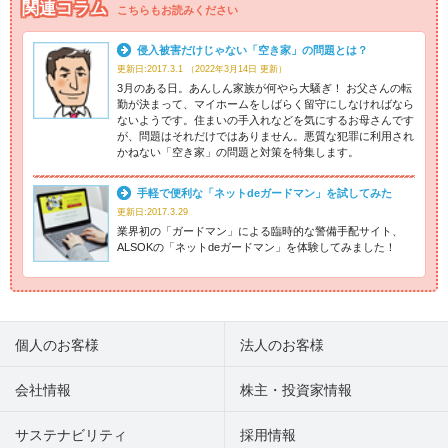
関連コラム
こちらもお読みください
侵入被害だけじゃない「空き家」の問題とは？
更新日:2017.3.1 （2022年3月14日 更新）
3月のある日。あんしん家族が何やら大騒ぎ！ お父さんの転
勤が決まって、マイホームをしばらく留守にしなければなら
ないようです。住まいの手入れなどを気にするお母さんです
が、問題はそれだけではありません。悪質な犯罪に利用され
かねない「空き家」の問題と対策を特集します。
手軽で便利な「ネットdeガードマン」を試してみた
更新日:2017.3.29
業界初の「ガードマン」による臨時的な警備手配サイト、
ALSOKの「ネットdeガードマン」を体験してみました！
個人のお客様
法人のお客様
会社情報
株主・投資家情報
サステナビリティ
採用情報