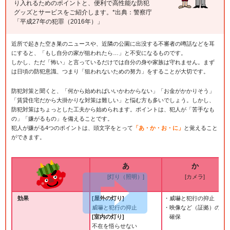
り入れるためのポイントと、便利で高性能な防犯
グッズとサービスをご紹介します。*出典：警察庁
「平成27年の犯罪（2016年）」
近所で起きた空き巣のニュースや、近隣の公園に出没する不審者の噂話などを耳
にすると、「もし自分の家が狙われたら…」と不安になるものです。
しかし、ただ「怖い」と言っているだけでは自分の身や家族は守れません。まず
は日頃の防犯意識、つまり「狙われないための努力」をすることが大切です。
防犯対策と聞くと、「何から始めればいいかわからない」「お金がかかりそう」
「賃貸住宅だから大掛かりな対策は難しい」と悩む方も多いでしょう。しかし、
防犯対策はちょっとした工夫から始められます。ポイントは、犯人が「苦手なも
の」「嫌がるもの」を備えることです。
犯人が嫌がる4つのポイントは、頭文字をとって
「あ・か・お・に」
と覚えること
ができます。
あ
か
[灯り（照明）]
[カメラ]
効果
[屋外の灯り]
・威嚇と犯行の抑止
威嚇と犯行の抑止
・映像など（証拠）の
[室内の灯り]
確保
不在を悟らせない