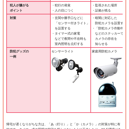
犯人が嫌がる
・犯行の発覚
・監視された場所
ポイント
・人の目につく
・証拠が残る
対策
・玄関や勝手口などに
・暗闇に対応した
「センサー付きライト」
防犯カメラを設置する
を設置する
・「防犯カメラ作動中」
・タイマー式の家電
などのステッカーで
などで夜間や不在時も
カメラの存在を
室内照明を点灯する
知らせる
防犯グッズの
センサーライト
家庭用防犯カメラ
一例
帰宅が遅くなりがちな方は、「あ（灯り）」と「か（カメラ）」の対策が特に有