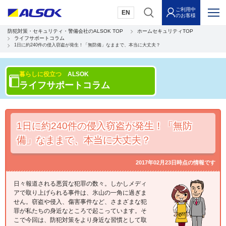
ご利用中
EN
のお客様
防犯対策・セキュリティ・警備会社のALSOK TOP
ホームセキュリティTOP
ライフサポートコラム
1日に約240件の侵入窃盗が発生！「無防備」なままで、本当に大丈夫？
暮らしに役立つ
ALSOK
ライフサポートコラム
1日に約240件の侵入窃盗が発生！「無防
備」なままで、本当に大丈夫？
2017年02月23日時点の情報です
日々報道される悪質な犯罪の数々。しかしメディ
アで取り上げられる事件は、氷山の一角に過ぎま
せん。窃盗や侵入、傷害事件など、さまざまな犯
罪が私たちの身近なところで起こっています。そ
こで今回は、防犯対策をより身近な習慣として取