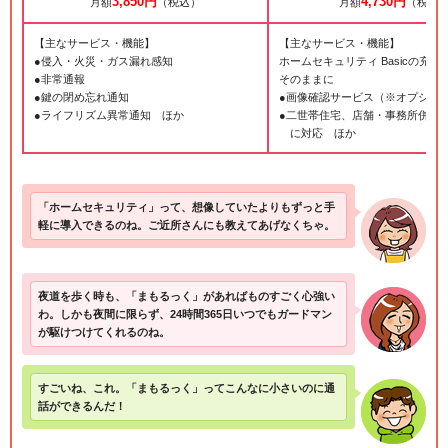
3,850円
4,730円
月額
（税込）
月額
（税込
【主なサービス・機能】
【主なサービス・機能】
●侵入・火災・ガス漏れ感知
ホームセキュリティ Basicの充実
●非常通報
そのままに
●鍵の閉め忘れ通知
●画像確認サービス（※オプショ
●ライフリズム異常通知 ほか
●二世帯住宅、店舗・事務所併用
に対応 ほか
「ホームセキュリティ」って、想像していたよりもずっと手
軽に導入できるのね。ご近所さんにも教えてあげなくちゃ。
夜道を歩く時も、「まもるっく」があればものすごく心強い
わ。しかも夜間に限らず、24時間365日いつでもガードマン
が駆けつけてくれるのね。
すごいね、これ。「まもるっく」ってこんなに小さいのに通
話ができるんだ！