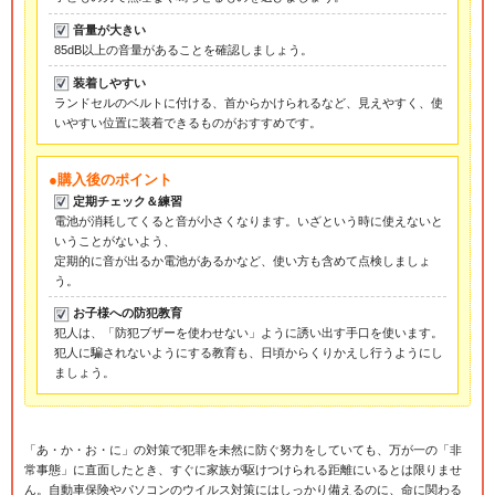
音量が大きい
85dB以上の音量があることを確認しましょう。
装着しやすい
ランドセルのベルトに付ける、首からかけられるなど、見えやすく、使
いやすい位置に装着できるものがおすすめです。
●購入後のポイント
定期チェック＆練習
電池が消耗してくると音が小さくなります。いざという時に使えないと
いうことがないよう、
定期的に音が出るか電池があるかなど、使い方も含めて点検しましょ
う。
お子様への防犯教育
犯人は、「防犯ブザーを使わせない」ように誘い出す手口を使います。
犯人に騙されないようにする教育も、日頃からくりかえし行うようにし
ましょう。
「あ・か・お・に」の対策で犯罪を未然に防ぐ努力をしていても、万が一の「非
常事態」に直面したとき、すぐに家族が駆けつけられる距離にいるとは限りませ
ん。自動車保険やパソコンのウイルス対策にはしっかり備えるのに、命に関わる