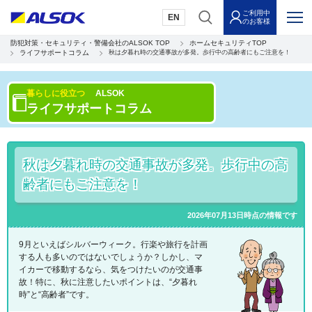
ご利用中
EN
のお客様
防犯対策・セキュリティ・警備会社のALSOK TOP
ホームセキュリティTOP
ライフサポートコラム
秋は夕暮れ時の交通事故が多発。歩行中の高齢者にもご注意を！
暮らしに役立つ
ALSOK
ライフサポートコラム
秋は夕暮れ時の交通事故が多発。歩行中の高
齢者にもご注意を！
2026年07月13日時点の情報です
9月といえばシルバーウィーク。行楽や旅行を計画
する人も多いのではないでしょうか？しかし、マ
イカーで移動するなら、気をつけたいのが交通事
故！特に、秋に注意したいポイントは、“夕暮れ
時”と“高齢者”です。