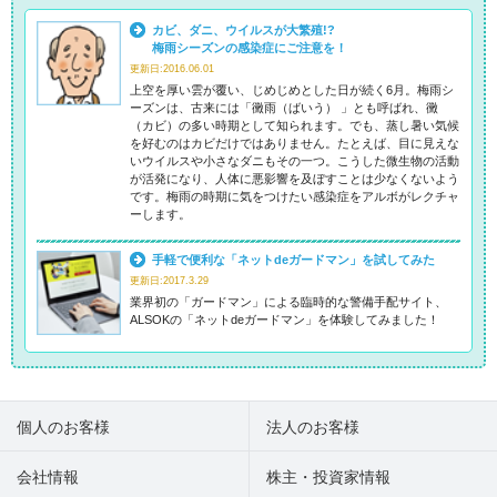
カビ、ダニ、ウイルスが大繁殖!?
梅雨シーズンの感染症にご注意を！
更新日:2016.06.01
上空を厚い雲が覆い、じめじめとした日が続く6月。梅雨シ
ーズンは、古来には「黴雨（ばいう） 」とも呼ばれ、黴
（カビ）の多い時期として知られます。でも、蒸し暑い気候
を好むのはカビだけではありません。たとえば、目に見えな
いウイルスや小さなダニもその一つ。こうした微生物の活動
が活発になり、人体に悪影響を及ぼすことは少なくないよう
です。梅雨の時期に気をつけたい感染症をアルボがレクチャ
ーします。
手軽で便利な「ネットdeガードマン」を試してみた
更新日:2017.3.29
業界初の「ガードマン」による臨時的な警備手配サイト、
ALSOKの「ネットdeガードマン」を体験してみました！
個人のお客様
法人のお客様
会社情報
株主・投資家情報