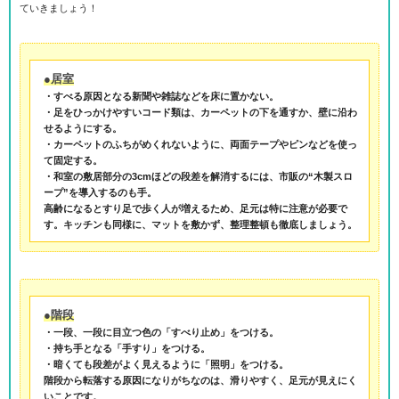
ていきましょう！
●居室
・すべる原因となる新聞や雑誌などを床に置かない。
・足をひっかけやすいコード類は、カーペットの下を通すか、壁に沿わ
せるようにする。
・カーペットのふちがめくれないように、両面テープやピンなどを使っ
て固定する。
・和室の敷居部分の3cmほどの段差を解消するには、市販の“木製スロ
ープ”を導入するのも手。
高齢になるとすり足で歩く人が増えるため、足元は特に注意が必要で
す。キッチンも同様に、マットを敷かず、整理整頓も徹底しましょう。
●階段
・一段、一段に目立つ色の「すべり止め」をつける。
・持ち手となる「手すり」をつける。
・暗くても段差がよく見えるように「照明」をつける。
階段から転落する原因になりがちなのは、滑りやすく、足元が見えにく
いことです。