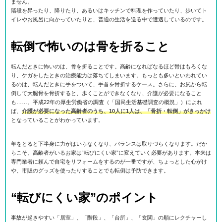
ません。
階段を昇ったり、降りたり、あるいはキッチンで料理を作っていたり、歩いてト
イレやお風呂に向かっていたりと、普通の生活を送る中で遭遇しているのです。
転倒で怖いのは骨を折ること
転んだときに怖いのは、骨を折ることです。高齢になればなるほど骨はもろくな
り、ケガをしたときの治療能力は落ちてしまいます。もっとも多いといわれてい
るのは、転んだときに手をついて、手首を骨折するケース。さらに、お尻から転
倒して大腿骨を骨折すると、歩くことができなくなり、介護が必要になること
も……。平成22年の厚生労働省の調査（「国民生活基礎調査の概況」）によれ
ば、
介護が必要になった高齢者のうち、10人に1人は、「骨折・転倒」がきっかけ
となっていることがわかっています。
年をとると下半身に力がはいらなくなり、バランスは取りづらくなります。だか
らこそ、高齢者がいるお家は“転びにくい家”に変えていく必要があります。本来は
専門業者に頼んで自宅をリフォームをするのが一番ですが、ちょっとした心がけ
や、市販のグッズを使ったりすることでも転倒は予防できます。
“転びにくい家”のポイント
事故が起きやすい「居室」、「階段」、「台所」、「玄関」の順にレクチャーし