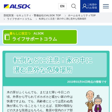
ご利用中
EN
のお客様
防犯対策・セキュリティ・警備会社のALSOK TOP
ホームセキュリティTOP
ライフサポートコラム
転倒などに注意！家の中に潜む意外な危険場所
暮らしに役立つ
ALSOK
ライフサポートコラム
転倒などに注意！家の中に
潜む意外な危険場所
2015年03月04日時点の情報です
木の芽がふくらんでも、まだまだ寒い今日この
頃。外界から守られてポカポカと暖かい家の中は
快適ですよね。でも、高齢者にとっては思わぬ危
険が潜んでいることも！たとえば、玄関や階段な
どの大きな段差はもちろん、敷居や室内のドア部