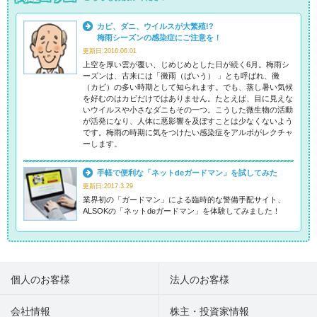
カビ、ダニ、ウイルスが大繁殖!?
梅雨シーズンの感染症にご注意を！
更新日:2016.06.01
上空を厚い雲が覆い、じめじめとした日が続く6月。梅雨シ
ーズンは、古来には「黴雨（ばいう） 」とも呼ばれ、黴
（カビ）の多い時期として知られます。でも、蒸し暑い気候
を好むのはカビだけではありません。たとえば、目に見えな
いウイルスや小さなダニもその一つ。こうした微生物の活動
が活発になり、人体に悪影響を及ぼすことは少なくないよう
です。梅雨の時期に気をつけたい感染症をアルボがレクチャ
ーします。
手軽で便利な「ネットdeガードマン」を試してみた
更新日:2017.3.29
業界初の「ガードマン」による臨時的な警備手配サイト、
ALSOKの「ネットdeガードマン」を体験してみました！
個人のお客様
法人のお客様
会社情報
株主・投資家情報