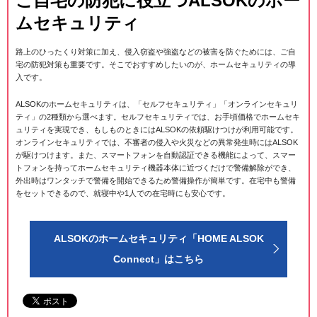
ご自宅の防犯に役立つALSOKのホー
ムセキュリティ
路上のひったくり対策に加え、侵入窃盗や強盗などの被害を防ぐためには、ご自
宅の防犯対策も重要です。そこでおすすめしたいのが、ホームセキュリティの導
入です。
ALSOKのホームセキュリティは、「セルフセキュリティ」「オンラインセキュリ
ティ」の2種類から選べます。セルフセキュリティでは、お手頃価格でホームセキ
ュリティを実現でき、もしものときにはALSOKの依頼駆けつけが利用可能です。
オンラインセキュリティでは、不審者の侵入や火災などの異常発生時にはALSOK
が駆けつけます。また、スマートフォンを自動認証できる機能によって、スマー
トフォンを持ってホームセキュリティ機器本体に近づくだけで警備解除ができ、
外出時はワンタッチで警備を開始できるため警備操作が簡単です。在宅中も警備
をセットできるので、就寝中や1人での在宅時にも安心です。
ALSOKのホームセキュリティ「HOME ALSOK
Connect」はこちら