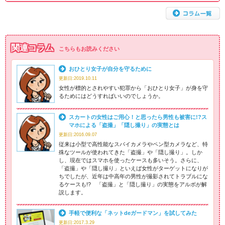
関連コラム
こちらもお読みください
おひとり女子が自分を守るために
更新日:2019.10.11
女性が標的とされやすい犯罪から「おひとり女子」が身を守
るためにはどうすればいいのでしょうか。
スカートの女性はご用心！と思ったら男性も被害に!?ス
マホによる「盗撮」「隠し撮り」の実態とは
更新日:2016.09.07
従来は小型で高性能なスパイカメラやペン型カメラなど、特
殊なツールが使われてきた「盗撮」や「隠し撮り」。しか
し、現在ではスマホを使ったケースも多いそう。さらに、
「盗撮」や「隠し撮り」といえば女性がターゲットになりが
ちでしたが、近年は中高年の男性が撮影されてトラブルにな
るケースも!? 「盗撮」と「隠し撮り」の実態をアルボが解
説します。
手軽で便利な「ネットdeガードマン」を試してみた
更新日:2017.3.29