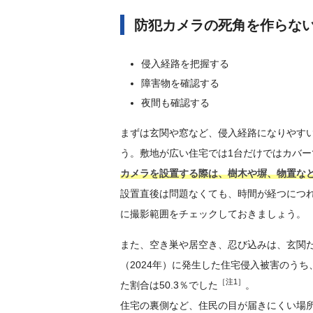
防犯カメラの死角を作らな
侵入経路を把握する
障害物を確認する
夜間も確認する
まずは玄関や窓など、侵入経路になりやす
う。敷地が広い住宅では1台だけではカバ
カメラを設置する際は、樹木や塀、物置な
設置直後は問題なくても、時間が経つにつ
に撮影範囲をチェックしておきましょう。
また、空き巣や居空き、忍び込みは、玄関
（2024年）に発生した住宅侵入被害のうち
［注1］
た割合は50.3％でした
。
住宅の裏側など、住民の目が届きにくい場