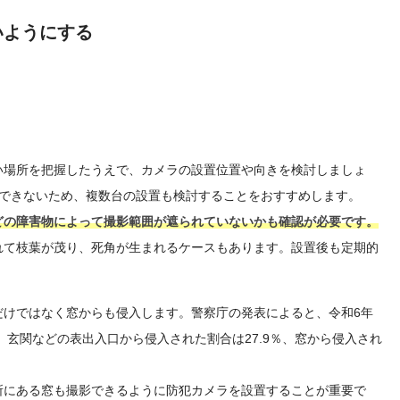
いようにする
い場所を把握したうえで、カメラの設置位置や向きを検討しましょ
ーできないため、複数台の設置も検討することをおすすめします。
どの障害物によって撮影範囲が遮られていないかも確認が必要です。
れて枝葉が茂り、死角が生まれるケースもあります。設置後も定期的
だけではなく窓からも侵入します。警察庁の発表によると、令和6年
、玄関などの表出入口から侵入された割合は27.9％、窓から侵入され
所にある窓も撮影できるように防犯カメラを設置することが重要で