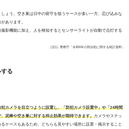
ましょう。空き巣は日中の留守を狙うケースが多い一方、忍び込みな
向があります。
線撮影機能に加え、人を検知するとセンサーライトが自動で点灯する
［注1］
警察庁「令和6年の刑法犯に関する統計資料」
ルする
犯カメラを目立つように設置し、「防犯カメラ設置中」や「24時間
で、泥棒や空き巣に対する抑止効果が期待できます。
カメラやステッ
めるケースもあるため、どちらも見やすい場所に設置・掲示すること